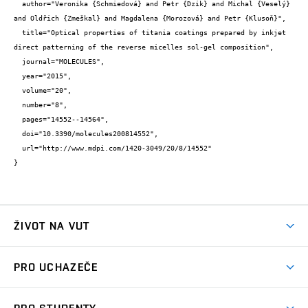
  author="Veronika {Schmiedová} and Petr {Dzik} and Michal {Veselý} 
and Oldřich {Zmeškal} and Magdalena {Morozová} and Petr {Klusoň}",

  title="Optical properties of titania coatings prepared by inkjet 
direct patterning of the reverse micelles sol-gel composition",

  journal="MOLECULES",

  year="2015",

  volume="20",

  number="8",

  pages="14552--14564",

  doi="10.3390/molecules200814552",

  url="http://www.mdpi.com/1420-3049/20/8/14552"

}
ŽIVOT NA VUT
Atmosféra VUT
PRO UCHAZEČE
Prostory školy
Proč na VUT
Koleje