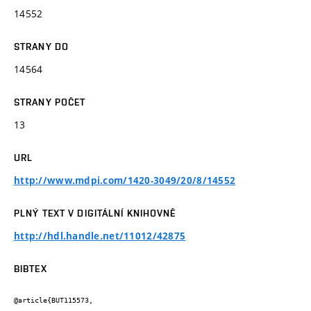
14552
STRANY DO
14564
STRANY POČET
13
URL
http://www.mdpi.com/1420-3049/20/8/14552
PLNÝ TEXT V DIGITÁLNÍ KNIHOVNĚ
http://hdl.handle.net/11012/42875
BIBTEX
@article{BUT115573,
