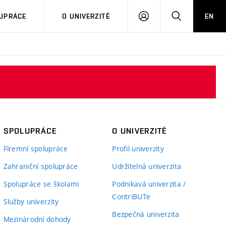
PŘIHLÁSIT
HLEDAT
UPRÁCE
O UNIVERZITĚ
EN
SE
SPOLUPRÁCE
O UNIVERZITĚ
Firemní spolupráce
Profil univerzity
Zahraniční spolupráce
Udržitelná univerzita
Spolupráce se školami
Podnikavá univerzita /
ContriBUTe
Služby univerzity
Bezpečná univerzita
Mezinárodní dohody