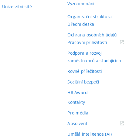
Vyznamenání
Univerzitní sítě
Organizační struktura
Úřední deska
Ochrana osobních údajů
(externí
Pracovní příležitosti
odkaz)
Podpora a rozvoj
zaměstnanců a studujících
Rovné příležitosti
Sociální bezpečí
HR Award
Kontakty
Pro média
(externí
Absolventi
odkaz)
Umělá inteligence (AI)