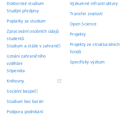
Doktorské studium
Výzkumné infrastruktury
Studijní předpisy
Transfer znalostí
Poplatky za studium
Open Science
Zpracování osobních údajů
Projekty
studentů
Projekty ze strukturálních
Studium a stáže v zahraničí
fondů
Uznání zahraničního
Specifický výzkum
vzdělání
Stipendia
(externí
Knihovny
odkaz)
Sociální bezpečí
Studium bez bariér
Podpora podnikání