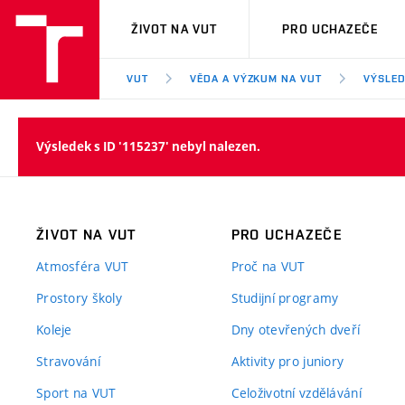
VUT
ŽIVOT NA VUT
PRO UCHAZEČE
VUT
VĚDA A VÝZKUM NA VUT
VÝSLED
Výsledek s ID '115237' nebyl nalezen.
ŽIVOT NA VUT
PRO UCHAZEČE
Atmosféra VUT
Proč na VUT
Prostory školy
Studijní programy
Koleje
Dny otevřených dveří
Stravování
Aktivity pro juniory
Sport na VUT
Celoživotní vzdělávání