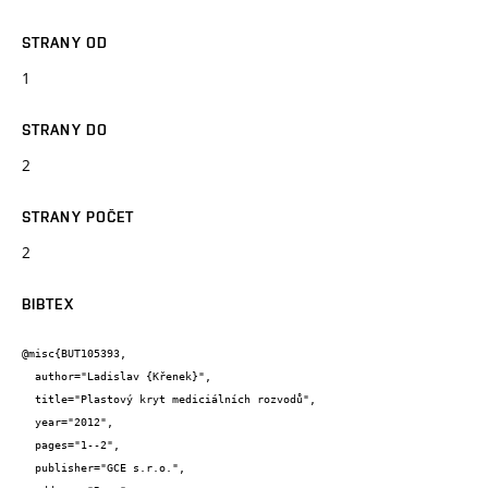
STRANY OD
1
STRANY DO
2
STRANY POČET
2
BIBTEX
@misc{BUT105393,

  author="Ladislav {Křenek}",

  title="Plastový kryt mediciálních rozvodů",

  year="2012",

  pages="1--2",

  publisher="GCE s.r.o.",
