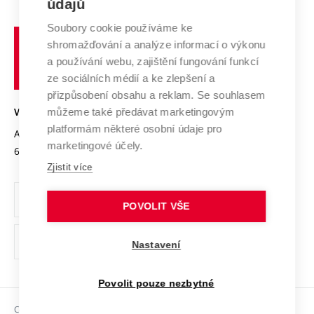
E-přihláška
údajů
Zahraniční spolupráce
Systém zajišťování kvality výzkumu
Profil univerzity
Soubory cookie používáme ke
Spolupráce se školami
Vysoké
Výzkumné infrastruktury
shromažďování a analýze informací o výkonu
Udržitelná univerzita
učení
Služby univerzity
Transfer znalostí
a používání webu, zajištění fungování funkcí
technické
Podnikavá univerzita / ContriBUTe
Mezinárodní dohody
ze sociálních médií a ke zlepšení a
Open Science
v
Bezpečná univerzita
přizpůsobení obsahu a reklam. Se souhlasem
Univerzitní sítě
Brně
Projekty
můžeme také předávat marketingovým
VYSOKÉ UČENÍ TECHNICKÉ V BRNĚ
Vyznamenání
platformám některé osobní údaje pro
Projekty ze strukturálních fondů
Antonínská 548/1
www.vut.cz
marketingové účely.
Organizační struktura
602 00 Brno
vut@vutbr.cz
Specifický výzkum
Zjistit více
Úřední deska
Ochrana osobních údajů
POVOLIT VŠE
(externí
Pracovní příležitosti
Nastavení
odkaz)
Podpora a rozvoj zaměstnanců a studujících
Povolit pouze nezbytné
Rovné příležitosti
Copyright © 2026 VUT
Sociální bezpečí