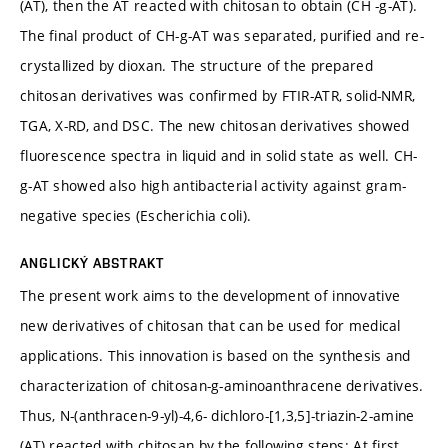
(AT), then the AT reacted with chitosan to obtain (CH -g-AT).
The final product of CH-g-AT was separated, purified and re-
crystallized by dioxan. The structure of the prepared
chitosan derivatives was confirmed by FTIR-ATR, solid-NMR,
TGA, X-RD, and DSC. The new chitosan derivatives showed
fluorescence spectra in liquid and in solid state as well. CH-
g-AT showed also high antibacterial activity against gram-
negative species (Escherichia coli).
ANGLICKÝ ABSTRAKT
The present work aims to the development of innovative
new derivatives of chitosan that can be used for medical
applications. This innovation is based on the synthesis and
characterization of chitosan-g-aminoanthracene derivatives.
Thus, N-(anthracen-9-yl)-4,6- dichloro-[1,3,5]-triazin-2-amine
(AT) reacted with chitosan by the following steps: At first,