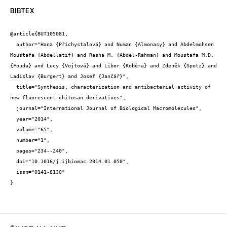
BIBTEX
@article{BUT105081,

  author="Hana {Přichystalová} and Numan {Almonasy} and Abdelmohsen 
Moustafa {Abdellatif} and Rasha M. {Abdel-Rahman} and Moustafa M.D. 
{Fouda} and Lucy {Vojtová} and Libor {Koběra} and Zdeněk {Spotz} and 
Ladislav {Burgert} and Josef {Jančář}",

  title="Synthesis, characterization and antibacterial activity of 
new fluorescent chitosan derivatives",

  journal="International Journal of Biological Macromolecules",

  year="2014",

  volume="65",

  number="1",

  pages="234--240",

  doi="10.1016/j.ijbiomac.2014.01.050",

  issn="0141-8130"

}