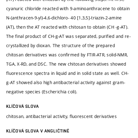
cyanuric chloride reacted with 9-aminoanthracene to obtain
N-(anthracen-9-yl)-4,6-dichloro- 40 [1,3,5]-triazin-2-amine
(AT), then the AT reacted with chitosan to obtain (CH -g-AT).
The final product of CH-g-AT was separated, purified and re-
crystallized by dioxan. The structure of the prepared
chitosan derivatives was confirmed by FTIR-ATR, solid-NMR,
TGA, X-RD, and DSC. The new chitosan derivatives showed
fluorescence spectra in liquid and in solid state as well. CH-
g-AT showed also high antibacterial activity against gram-
negative species (Escherichia coli).
KLÍČOVÁ SLOVA
chitosan, antibacterial activity, fluorescent derivatives
KLÍČOVÁ SLOVA V ANGLIČTINĚ