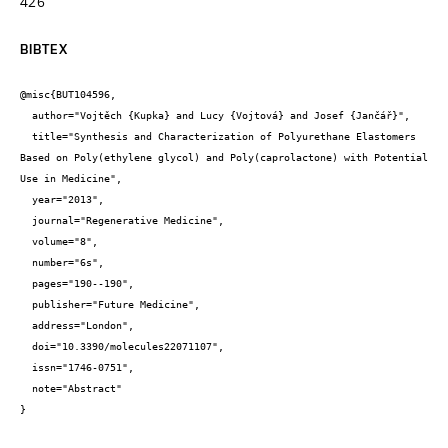
426
BIBTEX
@misc{BUT104596,

  author="Vojtěch {Kupka} and Lucy {Vojtová} and Josef {Jančář}",

  title="Synthesis and Characterization of Polyurethane Elastomers 
Based on Poly(ethylene glycol) and Poly(caprolactone) with Potential 
Use in Medicine",

  year="2013",

  journal="Regenerative Medicine",

  volume="8",

  number="6s",

  pages="190--190",

  publisher="Future Medicine",

  address="London",

  doi="10.3390/molecules22071107",

  issn="1746-0751",

  note="Abstract"

}