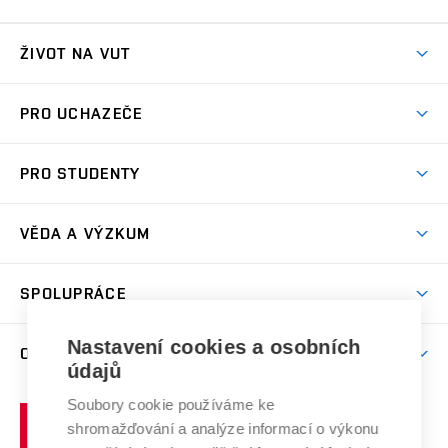
ŽIVOT NA VUT
Atmosféra VUT
PRO UCHAZEČE
Prostory školy
Proč na VUT
Koleje
PRO STUDENTY
Studijní programy
Stravování
Předměty
Studijní předpisy
Studium a stáže v zahraničí
Stipendia
Dny otevřených dveří
VĚDA A VÝZKUM
Sport na VUT
(externí
Studijní programy
Poplatky za studium
Uznání zahraničního vzdělání
Knihovny
Aktivity pro juniory
Studentský život
odkaz)
Věda a výzkum na VUT
Harmonogram akademického roku
Zpracování osobních údajů studentů
Sociální bezpečí
SPOLUPRÁCE
Celoživotní vzdělávání
Brno
Podpora excelence
Závěrečné práce
Studium bez bariér
Zpracování osobních údajů uchazečů o studium
Firemní spolupráce
Nastavení cookies a osobních
Mezinárodní vědecká rada
O UNIVERZITĚ
Doktorské studium
Podpora podnikání
E-přihláška
údajů
Zahraniční spolupráce
Systém zajišťování kvality výzkumu
Profil univerzity
Soubory cookie používáme ke
Spolupráce se školami
Vysoké
Výzkumné infrastruktury
shromažďování a analýze informací o výkonu
Udržitelná univerzita
učení
Služby univerzity