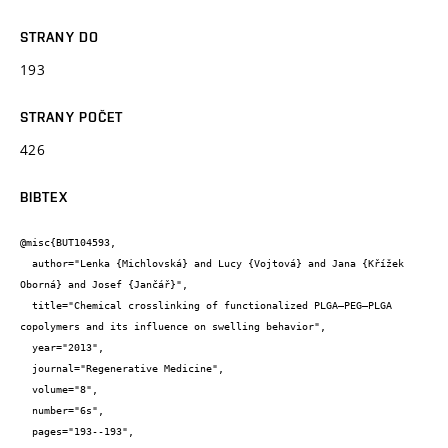
STRANY DO
193
STRANY POČET
426
BIBTEX
@misc{BUT104593,

  author="Lenka {Michlovská} and Lucy {Vojtová} and Jana {Křížek 
Oborná} and Josef {Jančář}",

  title="Chemical crosslinking of functionalized PLGA–PEG–PLGA 
copolymers and its influence on swelling behavior",

  year="2013",

  journal="Regenerative Medicine",

  volume="8",

  number="6s",

  pages="193--193",
