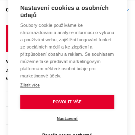
Zpracování osobních údajů uchazečů o studium
Firemní spolupráce
Nastavení cookies a osobních
Mezinárodní vědecká rada
O UNIVERZITĚ
Doktorské studium
Podpora podnikání
E-přihláška
údajů
Zahraniční spolupráce
Systém zajišťování kvality výzkumu
Profil univerzity
Soubory cookie používáme ke
Spolupráce se školami
Vysoké
Výzkumné infrastruktury
shromažďování a analýze informací o výkonu
Udržitelná univerzita
učení
Služby univerzity
Transfer znalostí
a používání webu, zajištění fungování funkcí
technické
Podnikavá univerzita / ContriBUTe
Mezinárodní dohody
ze sociálních médií a ke zlepšení a
Open Science
v
Bezpečná univerzita
přizpůsobení obsahu a reklam. Se souhlasem
Univerzitní sítě
Brně
Projekty
můžeme také předávat marketingovým
VYSOKÉ UČENÍ TECHNICKÉ V BRNĚ
Vyznamenání
platformám některé osobní údaje pro
Projekty ze strukturálních fondů
Antonínská 548/1
www.vut.cz
marketingové účely.
Organizační struktura
602 00 Brno
vut@vutbr.cz
Specifický výzkum
Zjistit více
Úřední deska
Ochrana osobních údajů
POVOLIT VŠE
(externí
Pracovní příležitosti
Nastavení
odkaz)
Podpora a rozvoj zaměstnanců a studujících