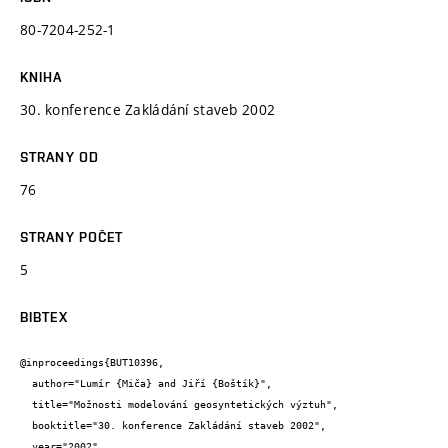
80-7204-252-1
KNIHA
30. konference Zakládání staveb 2002
STRANY OD
76
STRANY POČET
5
BIBTEX
@inproceedings{BUT10396,

  author="Lumír {Miča} and Jiří {Boštík}",

  title="Možnosti modelování geosyntetických výztuh",

  booktitle="30. konference Zakládání staveb 2002",

  year="2002",
