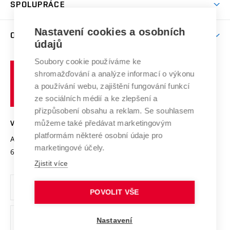
Harmonogram akademického roku
Zpracování osobních údajů studentů
Sociální bezpečí
SPOLUPRÁCE
Celoživotní vzdělávání
Brno
Podpora excelence
Závěrečné práce
Studium bez bariér
Zpracování osobních údajů uchazečů o studium
Firemní spolupráce
Nastavení cookies a osobních
Mezinárodní vědecká rada
O UNIVERZITĚ
Doktorské studium
Podpora podnikání
E-přihláška
údajů
Zahraniční spolupráce
Systém zajišťování kvality výzkumu
Profil univerzity
Soubory cookie používáme ke
Spolupráce se školami
Vysoké
Výzkumné infrastruktury
shromažďování a analýze informací o výkonu
Udržitelná univerzita
učení
Služby univerzity
Transfer znalostí
a používání webu, zajištění fungování funkcí
technické
Podnikavá univerzita / ContriBUTe
Mezinárodní dohody
ze sociálních médií a ke zlepšení a
Open Science
v
Bezpečná univerzita
přizpůsobení obsahu a reklam. Se souhlasem
Univerzitní sítě
Brně
Projekty
můžeme také předávat marketingovým
VYSOKÉ UČENÍ TECHNICKÉ V BRNĚ
Vyznamenání
platformám některé osobní údaje pro
Projekty ze strukturálních fondů
Antonínská 548/1
www.vut.cz
marketingové účely.
Organizační struktura
602 00 Brno
vut@vutbr.cz
Specifický výzkum
Zjistit více
Úřední deska
Ochrana osobních údajů
POVOLIT VŠE
(externí
Pracovní příležitosti
Nastavení
odkaz)