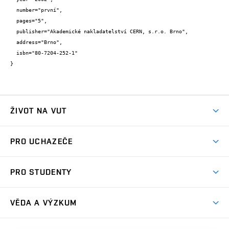
  number="první",

  pages="5",

  publisher="Akademické nakladatelství CERN, s.r.o. Brno",

  address="Brno",

  isbn="80-7204-252-1"

}
ŽIVOT NA VUT
Atmosféra VUT
PRO UCHAZEČE
Prostory školy
Proč na VUT
Koleje
PRO STUDENTY
Studijní programy
Stravování
Předměty
Studijní předpisy
Studium a stáže v zahraničí
Stipendia
Dny otevřených dveří
VĚDA A VÝZKUM
Sport na VUT
(externí
Studijní programy
Poplatky za studium
Uznání zahraničního vzdělání
Knihovny
Aktivity pro juniory
Studentský život
odkaz)
Věda a výzkum na VUT