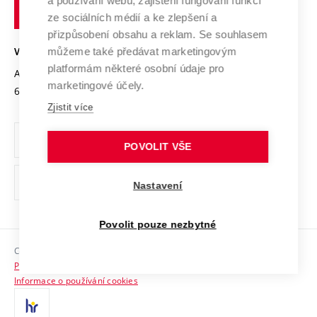
a používání webu, zajištění fungování funkcí
technické
Podnikavá univerzita / ContriBUTe
Mezinárodní dohody
ze sociálních médií a ke zlepšení a
Open Science
v
Bezpečná univerzita
přizpůsobení obsahu a reklam. Se souhlasem
Univerzitní sítě
Brně
Projekty
můžeme také předávat marketingovým
VYSOKÉ UČENÍ TECHNICKÉ V BRNĚ
Vyznamenání
platformám některé osobní údaje pro
Projekty ze strukturálních fondů
Antonínská 548/1
www.vut.cz
marketingové účely.
Organizační struktura
602 00 Brno
vut@vutbr.cz
Specifický výzkum
Zjistit více
Úřední deska
Ochrana osobních údajů
POVOLIT VŠE
(externí
Pracovní příležitosti
Nastavení
odkaz)
Podpora a rozvoj zaměstnanců a studujících
Povolit pouze nezbytné
Rovné příležitosti
Copyright © 2026 VUT
Sociální bezpečí
Prohlášení o přístupnosti
HR Award
Informace o používání cookies
Kontakty