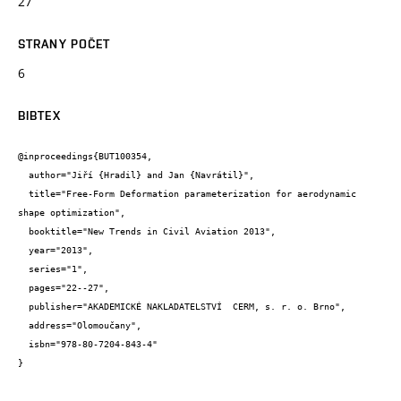
27
STRANY POČET
6
BIBTEX
@inproceedings{BUT100354,

  author="Jiří {Hradil} and Jan {Navrátil}",

  title="Free-Form Deformation parameterization for aerodynamic 
shape optimization",

  booktitle="New Trends in Civil Aviation 2013",

  year="2013",

  series="1",

  pages="22--27",

  publisher="AKADEMICKÉ NAKLADATELSTVÍ  CERM, s. r. o. Brno",

  address="Olomoučany",

  isbn="978-80-7204-843-4"

}