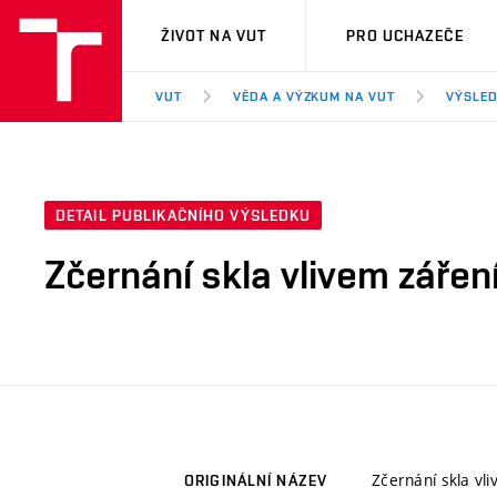
VUT
ŽIVOT NA VUT
PRO UCHAZEČE
VUT
VĚDA A VÝZKUM NA VUT
VÝSLED
DETAIL PUBLIKAČNÍHO VÝSLEDKU
Zčernání skla vlivem záře
Zčernání skla vl
ORIGINÁLNÍ NÁZEV