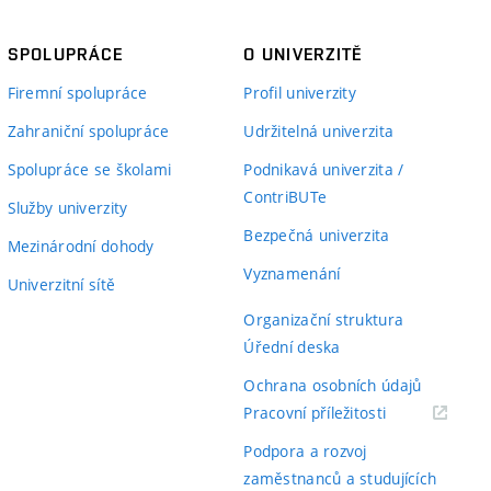
SPOLUPRÁCE
O UNIVERZITĚ
Firemní spolupráce
Profil univerzity
Zahraniční spolupráce
Udržitelná univerzita
Spolupráce se školami
Podnikavá univerzita /
ContriBUTe
Služby univerzity
Bezpečná univerzita
Mezinárodní dohody
Vyznamenání
Univerzitní sítě
Organizační struktura
Úřední deska
Ochrana osobních údajů
(externí
Pracovní příležitosti
odkaz)
Podpora a rozvoj
zaměstnanců a studujících