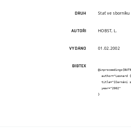
Stať ve sborníku
DRUH
HOBST, L.
AUTOŘI
01.02.2002
VYDÁNO
BIBTEX
@inproceedings{BUT9
  author="Leonard {Hobst}",

  title="Zčernání skla vlivem záření gama",

  year="2002"

}