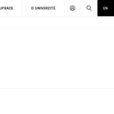
PŘIHLÁSIT
HLEDAT
UPRÁCE
O UNIVERZITĚ
EN
SE