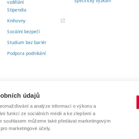
Specifický výzkum
vzdělání
Stipendia
(externí
Knihovny
odkaz)
Sociální bezpečí
Studium bez bariér
Podpora podnikání
sobních údajů
romažďování a analýze informací o výkonu a
VYSOKÉ UČENÍ TECHNICKÉ V BRNĚ
ní funkcí ze sociálních médií a ke zlepšení a
Antonínská 548/1
www.vut.cz
 Se souhlasem můžeme také předávat marketingovým
602 00 Brno
vut@vutbr.cz
 pro marketingové účely.