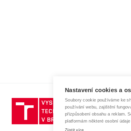
Nastavení cookies a o
Soubory cookie používáme ke sh
Vysoké
používání webu, zajištění fungová
učení
přizpůsobení obsahu a reklam.
technické
platformám některé osobní údaje
v
Brně
Zjistit více