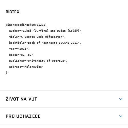
BIBTEX
@inproceedings{BUT91272,

  author="Lukáš {Ďurfina} and Dušan {Kolář}",

  title="C Source Code Obfuscator",

  booktitle="Book of Abstracts ISCAMI 2011",

  year="2011",

  pages="52--52",

  publisher="University of Ostrava",

  address="Malenovice"

}
ŽIVOT NA VUT
Atmosféra VUT
PRO UCHAZEČE
Prostory školy