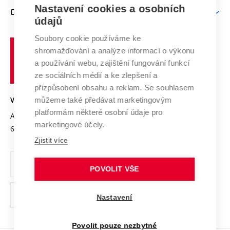
Zpracování osobních údajů uchazečů o studium
Firemní spolupráce
Mezinárodní vědecká rada
Nastavení cookies a osobních
O UNIVERZITĚ
Doktorské studium
Podpora podnikání
E-přihláška
údajů
Zahraniční spolupráce
Systém zajišťování kvality výzkumu
Profil univerzity
Spolupráce se školami
Soubory cookie používáme ke
Vysoké
Výzkumné infrastruktury
shromažďování a analýze informací o výkonu
Udržitelná univerzita
učení
Služby univerzity
Transfer znalostí
a používání webu, zajištění fungování funkcí
technické
Podnikavá univerzita / ContriBUTe
Mezinárodní dohody
ze sociálních médií a ke zlepšení a
Open Science
v
Bezpečná univerzita
přizpůsobení obsahu a reklam. Se souhlasem
Univerzitní sítě
Brně
Projekty
můžeme také předávat marketingovým
VYSOKÉ UČENÍ TECHNICKÉ V BRNĚ
Vyznamenání
platformám některé osobní údaje pro
Projekty ze strukturálních fondů
Antonínská 548/1
www.vut.cz
marketingové účely.
Organizační struktura
602 00 Brno
vut@vutbr.cz
Specifický výzkum
Zjistit více
Úřední deska
Ochrana osobních údajů
POVOLIT VŠE
(externí
Pracovní příležitosti
Nastavení
odkaz)
Podpora a rozvoj zaměstnanců a studujících
Povolit pouze nezbytné
Rovné příležitosti