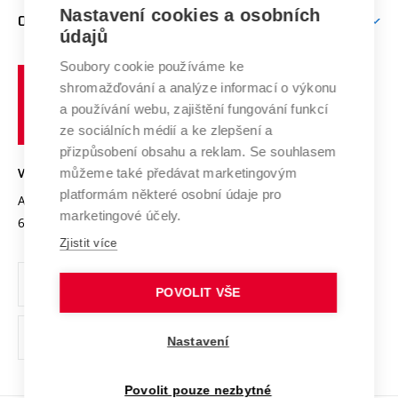
Zpracování osobních údajů uchazečů o studium
Firemní spolupráce
Mezinárodní vědecká rada
Nastavení cookies a osobních
O UNIVERZITĚ
Doktorské studium
Podpora podnikání
E-přihláška
údajů
Zahraniční spolupráce
Systém zajišťování kvality výzkumu
Profil univerzity
Spolupráce se školami
Soubory cookie používáme ke
Vysoké
Výzkumné infrastruktury
shromažďování a analýze informací o výkonu
Udržitelná univerzita
učení
Služby univerzity
Transfer znalostí
a používání webu, zajištění fungování funkcí
technické
Podnikavá univerzita / ContriBUTe
Mezinárodní dohody
ze sociálních médií a ke zlepšení a
Open Science
v
Bezpečná univerzita
přizpůsobení obsahu a reklam. Se souhlasem
Univerzitní sítě
Brně
Projekty
můžeme také předávat marketingovým
VYSOKÉ UČENÍ TECHNICKÉ V BRNĚ
Vyznamenání
platformám některé osobní údaje pro
Projekty ze strukturálních fondů
Antonínská 548/1
www.vut.cz
marketingové účely.
Organizační struktura
602 00 Brno
vut@vutbr.cz
Specifický výzkum
Zjistit více
Úřední deska
Ochrana osobních údajů
POVOLIT VŠE
(externí
Pracovní příležitosti
Nastavení
odkaz)
Podpora a rozvoj zaměstnanců a studujících
Povolit pouze nezbytné
Rovné příležitosti