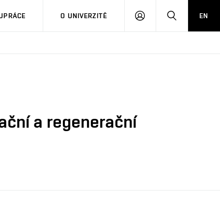
PŘIHLÁSIT
HLEDAT
UPRÁCE
O UNIVERZITĚ
EN
SE
ační a regenerační