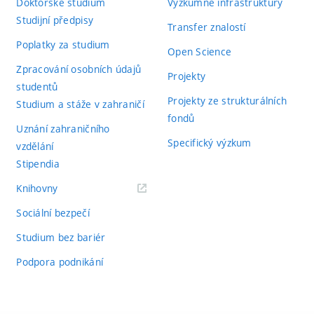
Doktorské studium
Výzkumné infrastruktury
Studijní předpisy
Transfer znalostí
Poplatky za studium
Open Science
Zpracování osobních údajů
Projekty
studentů
Projekty ze strukturálních
Studium a stáže v zahraničí
fondů
Uznání zahraničního
Specifický výzkum
vzdělání
Stipendia
(externí
Knihovny
odkaz)
Sociální bezpečí
Studium bez bariér
Podpora podnikání