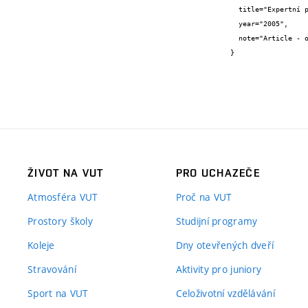
  title="Expertní posudek investičního projektu p.č.015/02 Relaxační a regenerační centrum Hluboká nad Vltavou",

  year="2005",

  note="Article - other"

}
ŽIVOT NA VUT
PRO UCHAZEČE
Atmosféra VUT
Proč na VUT
Prostory školy
Studijní programy
Koleje
Dny otevřených dveří
Stravování
Aktivity pro juniory
Sport na VUT
Celoživotní vzdělávání