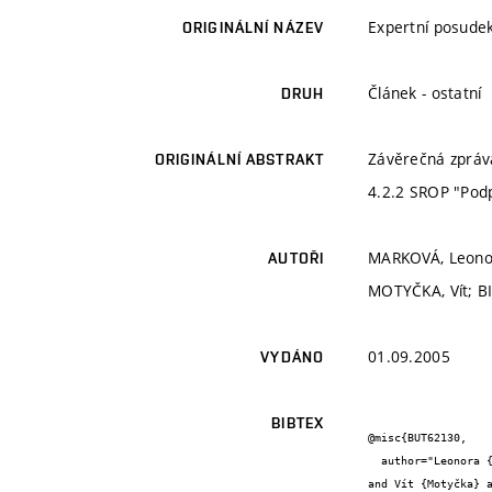
Expertní posudek
ORIGINÁLNÍ NÁZEV
Článek - ostatní
DRUH
Závěrečná zpráva
ORIGINÁLNÍ ABSTRAKT
4.2.2 SROP "Podp
MARKOVÁ, Leonor
AUTOŘI
MOTYČKA, Vít; BI
01.09.2005
VYDÁNO
BIBTEX
@misc{BUT62130,

  author="Leonora {Marková} and Petr {Štěpánek} and Rostislav {Drochytka} and Jana {Korytárová} and Alena {Tichá} and Libor {Matějka} 
and Vít {Motyčka} a