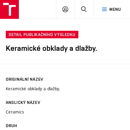
VUT
PŘIHLÁSIT
HLEDAT
MENU
SE
DETAIL PUBLIKAČNÍHO VÝSLEDKU
Keramické obklady a dlažby.
ORIGINÁLNÍ NÁZEV
Keramické obklady a dlažby.
ANGLICKÝ NÁZEV
Ceramics
DRUH