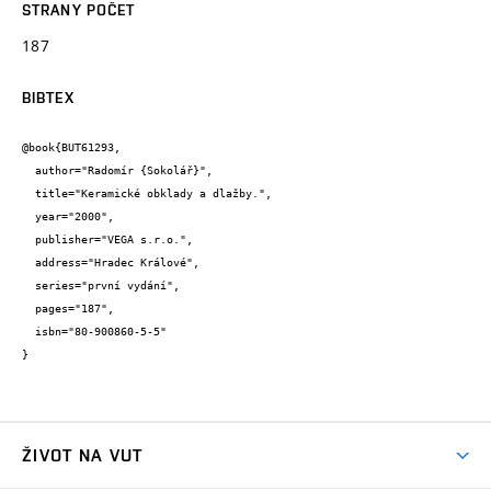
STRANY POČET
187
BIBTEX
@book{BUT61293,

  author="Radomír {Sokolář}",

  title="Keramické obklady a dlažby.",

  year="2000",

  publisher="VEGA s.r.o.",

  address="Hradec Králové",

  series="první vydání",

  pages="187",

  isbn="80-900860-5-5"

}
ŽIVOT NA VUT