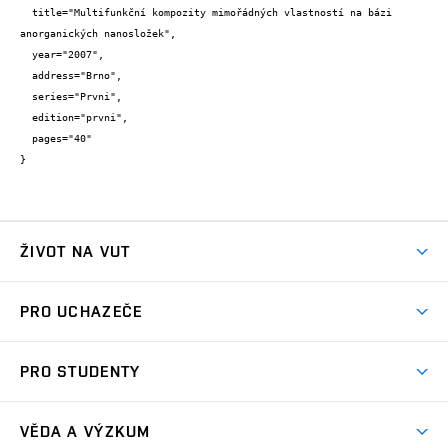
  title="Multifunkční kompozity mimořádných vlastností na bázi 
anorganických nanosložek",

  year="2007",

  address="Brno",

  series="Prvni",

  edition="prvni",

  pages="40"

}
ŽIVOT NA VUT
Atmosféra VUT
PRO UCHAZEČE
Prostory školy
Proč na VUT
Koleje
PRO STUDENTY
Studijní programy
Stravování
Předměty
Studijní předpisy
Studium a stáže v zahraničí
Stipendia
Dny otevřených dveří
VĚDA A VÝZKUM
Sport na VUT
(externí