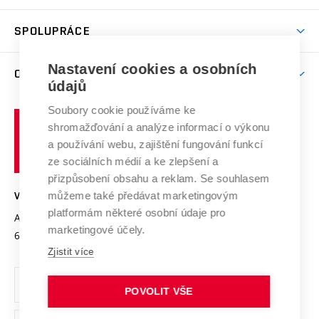
Studijní programy
Poplatky za studium
Uznání zahraničního vzdělání
Knihovny
Aktivity pro juniory
Studentský život
odkaz)
Věda a výzkum na VUT
Harmonogram akademického roku
Zpracování osobních údajů studentů
Sociální bezpečí
SPOLUPRÁCE
Celoživotní vzdělávání
Brno
Podpora excelence
Závěrečné práce
Studium bez bariér
Zpracování osobních údajů uchazečů o studium
Firemní spolupráce
Nastavení cookies a osobních
Mezinárodní vědecká rada
O UNIVERZITĚ
Doktorské studium
Podpora podnikání
E-přihláška
údajů
Zahraniční spolupráce
Systém zajišťování kvality výzkumu
Profil univerzity
Soubory cookie používáme ke
Spolupráce se školami
Vysoké
Výzkumné infrastruktury
shromažďování a analýze informací o výkonu
Udržitelná univerzita
učení
Služby univerzity
Transfer znalostí
a používání webu, zajištění fungování funkcí
technické
Podnikavá univerzita / ContriBUTe
Mezinárodní dohody
ze sociálních médií a ke zlepšení a
Open Science
v
Bezpečná univerzita
přizpůsobení obsahu a reklam. Se souhlasem
Univerzitní sítě
Brně
Projekty
můžeme také předávat marketingovým
VYSOKÉ UČENÍ TECHNICKÉ V BRNĚ
Vyznamenání
platformám některé osobní údaje pro
Projekty ze strukturálních fondů
Antonínská 548/1
www.vut.cz
marketingové účely.
Organizační struktura
602 00 Brno
vut@vutbr.cz
Specifický výzkum
Zjistit více
Úřední deska
Ochrana osobních údajů
POVOLIT VŠE