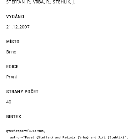
ŠTEFFAN, P.; VRBA, R.; STEHLÍK, J.
VYDÁNO
21.12.2007
MÍSTO
Brno
EDICE
Prvni
STRANY POČET
40
BIBTEX
@techreport{BUT57905,

  author="Pavel {Šteffan} and Radimír {Vrba} and Jiří {Stehlík}",
