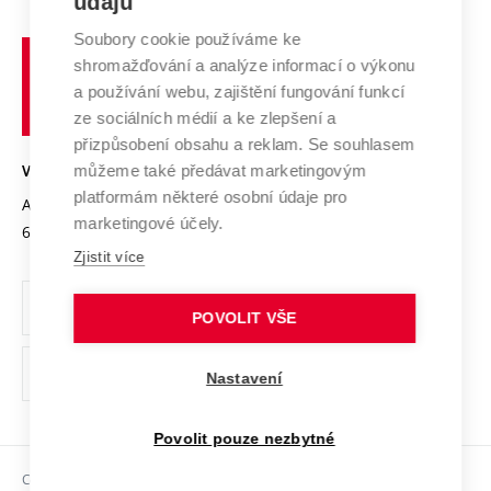
údajů
Zahraniční spolupráce
Systém zajišťování kvality výzkumu
Profil univerzity
Soubory cookie používáme ke
Spolupráce se školami
Vysoké
Výzkumné infrastruktury
shromažďování a analýze informací o výkonu
Udržitelná univerzita
učení
Služby univerzity
Transfer znalostí
a používání webu, zajištění fungování funkcí
technické
Podnikavá univerzita / ContriBUTe
Mezinárodní dohody
ze sociálních médií a ke zlepšení a
Open Science
v
Bezpečná univerzita
přizpůsobení obsahu a reklam. Se souhlasem
Univerzitní sítě
Brně
Projekty
můžeme také předávat marketingovým
VYSOKÉ UČENÍ TECHNICKÉ V BRNĚ
Vyznamenání
platformám některé osobní údaje pro
Projekty ze strukturálních fondů
Antonínská 548/1
www.vut.cz
marketingové účely.
Organizační struktura
602 00 Brno
vut@vutbr.cz
Specifický výzkum
Zjistit více
Úřední deska
Ochrana osobních údajů
POVOLIT VŠE
(externí
Pracovní příležitosti
Nastavení
odkaz)
Podpora a rozvoj zaměstnanců a studujících
Povolit pouze nezbytné
Rovné příležitosti
Copyright © 2026 VUT
Sociální bezpečí