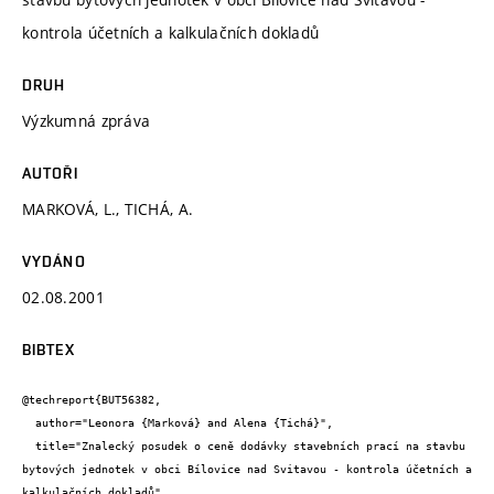
kontrola účetních a kalkulačních dokladů
DRUH
Výzkumná zpráva
AUTOŘI
MARKOVÁ, L., TICHÁ, A.
VYDÁNO
02.08.2001
BIBTEX
@techreport{BUT56382,

  author="Leonora {Marková} and Alena {Tichá}",

  title="Znalecký posudek o ceně dodávky stavebních prací na stavbu 
bytových jednotek v obci Bílovice nad Svitavou - kontrola účetních a 
kalkulačních dokladů",
