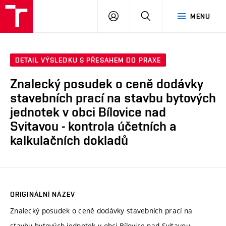
VUT
PŘIHLÁSIT
HLEDAT
MENU
SE
DETAIL VÝSLEDKU S PŘESAHEM DO PRAXE
Znalecký posudek o ceně dodávky
stavebních prací na stavbu bytových
jednotek v obci Bílovice nad
Svitavou - kontrola účetních a
kalkulačních dokladů
ORIGINÁLNÍ NÁZEV
Znalecký posudek o ceně dodávky stavebních prací na
stavbu bytových jednotek v obci Bílovice nad Svitavou -