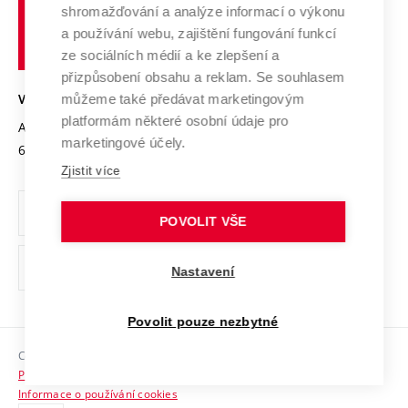
shromažďování a analýze informací o výkonu
Udržitelná univerzita
učení
Služby univerzity
Transfer znalostí
a používání webu, zajištění fungování funkcí
technické
Podnikavá univerzita / ContriBUTe
Mezinárodní dohody
ze sociálních médií a ke zlepšení a
Open Science
v
Bezpečná univerzita
přizpůsobení obsahu a reklam. Se souhlasem
Univerzitní sítě
Brně
Projekty
můžeme také předávat marketingovým
VYSOKÉ UČENÍ TECHNICKÉ V BRNĚ
Vyznamenání
platformám některé osobní údaje pro
Projekty ze strukturálních fondů
Antonínská 548/1
www.vut.cz
marketingové účely.
Organizační struktura
602 00 Brno
vut@vutbr.cz
Specifický výzkum
Zjistit více
Úřední deska
Ochrana osobních údajů
POVOLIT VŠE
(externí
Pracovní příležitosti
Nastavení
odkaz)
Podpora a rozvoj zaměstnanců a studujících
Povolit pouze nezbytné
Rovné příležitosti
Copyright © 2026 VUT
Sociální bezpečí
Prohlášení o přístupnosti
HR Award
Informace o používání cookies