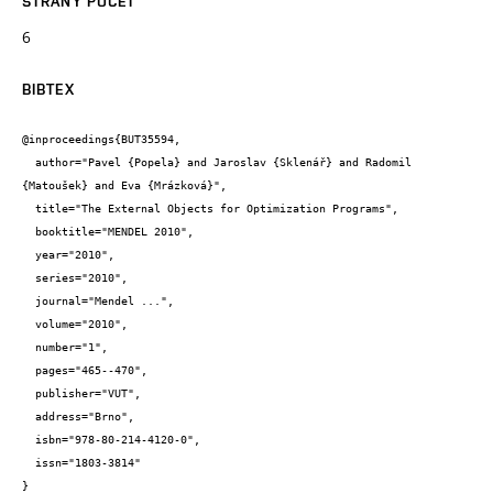
STRANY POČET
6
BIBTEX
@inproceedings{BUT35594,

  author="Pavel {Popela} and Jaroslav {Sklenář} and Radomil 
{Matoušek} and Eva {Mrázková}",

  title="The External Objects for Optimization Programs",

  booktitle="MENDEL 2010",

  year="2010",

  series="2010",

  journal="Mendel ...",

  volume="2010",

  number="1",

  pages="465--470",

  publisher="VUT",

  address="Brno",

  isbn="978-80-214-4120-0",

  issn="1803-3814"

}