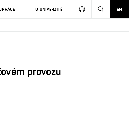
PŘIHLÁSIT
HLEDAT
UPRÁCE
O UNIVERZITĚ
EN
SE
íťovém provozu