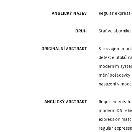
Regular express
ANGLICKÝ NÁZEV
Stať ve sborník
DRUH
S rozvojem moder
ORIGINÁLNÍ ABSTRAKT
detekce útoků na
moderním systém
mění požadavky 
nasazení v mode
Requirements fo
ANGLICKÝ ABSTRAKT
modern IDS relie
expression match
regular expressi