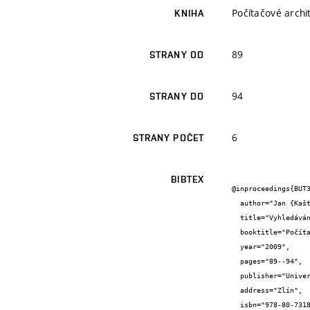
Počítačové archi
KNIHA
89
STRANY OD
94
STRANY DO
6
STRANY POČET
BIBTEX
@inproceedings{BUT3
  author="Jan {Kaštil}",

  title="Vyhledávání regulárních výrazů ve vysokorychlostním síťovém provozu",

  booktitle="Počítačové architektury a diagnostika 2009",

  year="2009",

  pages="89--94",

  publisher="Univerzita Tomáše Bati ve Zlíně",

  address="Zlín",

  isbn="978-80-7318-847-4"
