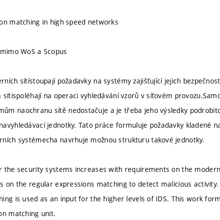
ion matching in high speed networks
u mimo WoS a Scopus
ních sítístoupají požadavky na systémy zajišťující jejich bezpečno
 sítispoléhají na operaci vyhledávání vzorů v síťovém provozu.Samo
ům naochranu sítě nedostačuje a je třeba jeho výsledky podrobitd
navyhledávací jednotky. Tato práce formuluje požadavky kladené n
rních systémecha navrhuje možnou strukturu takové jednotky.
r the security systems increases with requirements on the moder
s on the regular expressions matching to detect malicious activity.
ing is used as an input for the higher levels of IDS. This work for
on matching unit.