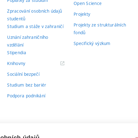
Poplatky za studium
Open Science
Zpracování osobních údajů
Projekty
studentů
Projekty ze strukturálních
Studium a stáže v zahraničí
fondů
Uznání zahraničního
Specifický výzkum
vzdělání
Stipendia
(externí
Knihovny
odkaz)
Sociální bezpečí
Studium bez bariér
Podpora podnikání
sobních údajů