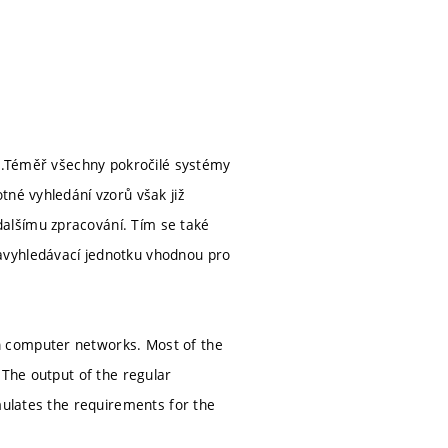
st.Téměř všechny pokročilé systémy
tné vyhledání vzorů však již
alšímu zpracování. Tím se také
avyhledávací jednotku vhodnou pro
n computer networks. Most of the
 The output of the regular
mulates the requirements for the