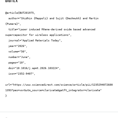
BIBTEX
@article{BUT201975,

  author="Shidhin {Mappoli} and Sujit {Deshmukh} and Martin 
{Pumera}",

  title="Laser induced MXene-derived oxide based advanced 
supercapacitor for wireless applications",

  journal="Applied Materials Today",

  year="2026",

  volume="50",

  number="June",

  pages="10",

  doi="10.1016/j.apmt.2026.103224",

  issn="2352-9407",

url="https://www.sciencedirect.com/science/article/pii/S235294072600
1393?pes=vor&utm_source=clarivate&getft_integrator=clarivate"

}