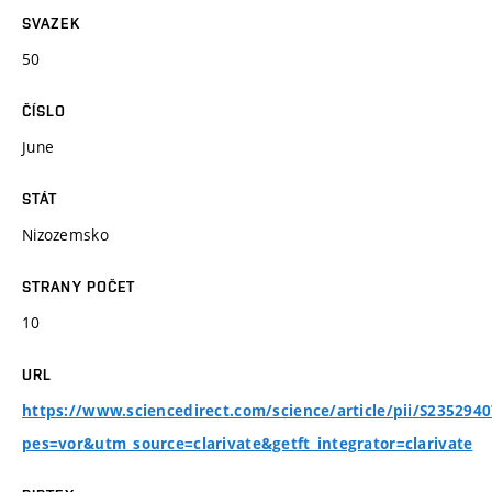
SVAZEK
50
ČÍSLO
June
STÁT
Nizozemsko
STRANY POČET
10
URL
https://www.sciencedirect.com/science/article/pii/S235294
pes=vor&utm_source=clarivate&getft_integrator=clarivate