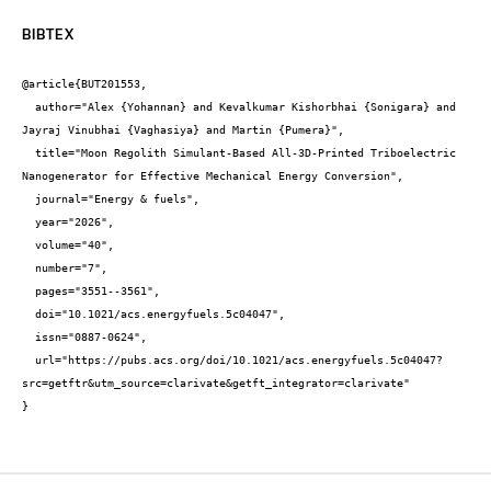
BIBTEX
@article{BUT201553,

  author="Alex {Yohannan} and Kevalkumar Kishorbhai {Sonigara} and 
Jayraj Vinubhai {Vaghasiya} and Martin {Pumera}",

  title="Moon Regolith Simulant-Based All-3D-Printed Triboelectric 
Nanogenerator for Effective Mechanical Energy Conversion",

  journal="Energy & fuels",

  year="2026",

  volume="40",

  number="7",

  pages="3551--3561",

  doi="10.1021/acs.energyfuels.5c04047",

  issn="0887-0624",

  url="https://pubs.acs.org/doi/10.1021/acs.energyfuels.5c04047?
src=getftr&utm_source=clarivate&getft_integrator=clarivate"

}