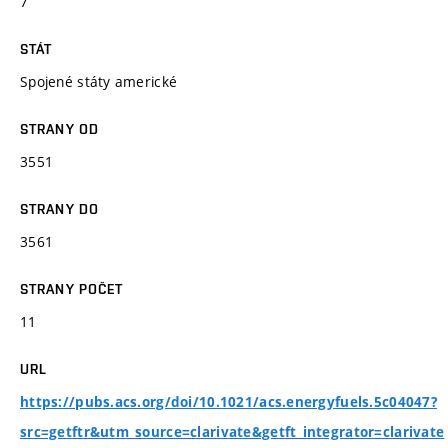
7
STÁT
Spojené státy americké
STRANY OD
3551
STRANY DO
3561
STRANY POČET
11
URL
https://pubs.acs.org/doi/10.1021/acs.energyfuels.5c04047?
src=getftr&utm_source=clarivate&getft_integrator=clarivate