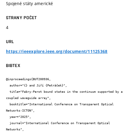
Spojené státy americké
STRANY POČET
4
URL
https://ieeexplore.ieee.org/document/11125368
BIBTEX
@inproceedings{BUT200936,

  author="{} and Jiří {Petráček}",

  title="Fabry-Perot bound states in the continuum supported by a 
coupled waveguide array",

  booktitle="International Conference on Transparent Optical 
Networks-ICTON",

  year="2025",

  journal="International Conference on Transparent Optical 
Networks",
