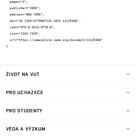
  pages="4",

  publisher="IEEE",

  address="NEW YORK",

  doi="10.1109/ICTON67126.2025.11125368",

  isbn="979-8-3315-9778-8",

  issn="2162-7339",

  url="https://ieeexplore.ieee.org/document/11125368"

}
ŽIVOT NA VUT
Atmosféra VUT
PRO UCHAZEČE
Prostory školy
Proč na VUT
Koleje
PRO STUDENTY
Studijní programy
Stravování
Předměty
Studijní předpisy
Studium a stáže v zahraničí
Stipendia
Dny otevřených dveří
VĚDA A VÝZKUM
Sport na VUT
(externí
Studijní programy
Poplatky za studium
Uznání zahraničního vzdělání
Knihovny