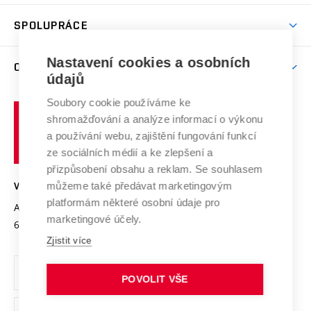
Aktivity pro juniory
Studentský život
odkaz)
Věda a výzkum na VUT
Harmonogram akademického roku
Zpracování osobních údajů studentů
Sociální bezpečí
SPOLUPRÁCE
Celoživotní vzdělávání
Brno
Podpora excelence
Závěrečné práce
Studium bez bariér
Zpracování osobních údajů uchazečů o studium
Firemní spolupráce
Nastavení cookies a osobních
Mezinárodní vědecká rada
O UNIVERZITĚ
Doktorské studium
Podpora podnikání
E-přihláška
údajů
Zahraniční spolupráce
Systém zajišťování kvality výzkumu
Profil univerzity
Soubory cookie používáme ke
Spolupráce se školami
Vysoké
Výzkumné infrastruktury
shromažďování a analýze informací o výkonu
Udržitelná univerzita
učení
Služby univerzity
Transfer znalostí
a používání webu, zajištění fungování funkcí
technické
Podnikavá univerzita / ContriBUTe
Mezinárodní dohody
ze sociálních médií a ke zlepšení a
Open Science
v
Bezpečná univerzita
přizpůsobení obsahu a reklam. Se souhlasem
Univerzitní sítě
Brně
Projekty
můžeme také předávat marketingovým
VYSOKÉ UČENÍ TECHNICKÉ V BRNĚ
Vyznamenání
platformám některé osobní údaje pro
Projekty ze strukturálních fondů
Antonínská 548/1
www.vut.cz
marketingové účely.
Organizační struktura
602 00 Brno
vut@vutbr.cz
Specifický výzkum
Zjistit více
Úřední deska
Ochrana osobních údajů
POVOLIT VŠE
(externí
Pracovní příležitosti