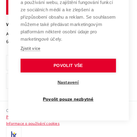
Transfer znalostí
a používání webu, zajištění fungování funkcí
technické
Podnikavá univerzita / ContriBUTe
Mezinárodní dohody
ze sociálních médií a ke zlepšení a
Open Science
v
Bezpečná univerzita
přizpůsobení obsahu a reklam. Se souhlasem
Univerzitní sítě
Brně
Projekty
můžeme také předávat marketingovým
VYSOKÉ UČENÍ TECHNICKÉ V BRNĚ
Vyznamenání
platformám některé osobní údaje pro
Projekty ze strukturálních fondů
Antonínská 548/1
www.vut.cz
marketingové účely.
Organizační struktura
602 00 Brno
vut@vutbr.cz
Specifický výzkum
Zjistit více
Úřední deska
Ochrana osobních údajů
POVOLIT VŠE
(externí
Pracovní příležitosti
Nastavení
odkaz)
Podpora a rozvoj zaměstnanců a studujících
Povolit pouze nezbytné
Rovné příležitosti
Copyright © 2026 VUT
Sociální bezpečí
Prohlášení o přístupnosti
HR Award
Informace o používání cookies