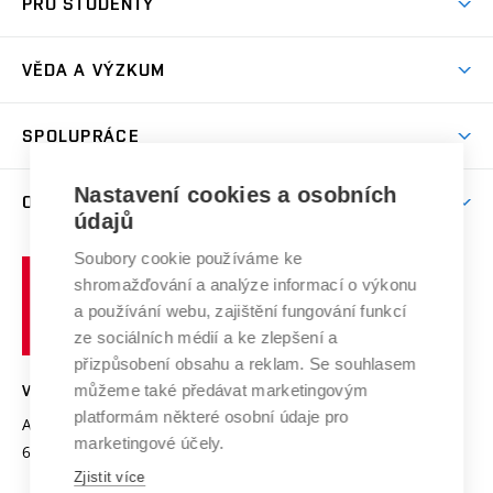
PRO STUDENTY
Studijní programy
Stravování
Předměty
Studijní předpisy
Studium a stáže v zahraničí
Stipendia
Dny otevřených dveří
VĚDA A VÝZKUM
Sport na VUT
(externí
Studijní programy
Poplatky za studium
Uznání zahraničního vzdělání
Knihovny
Aktivity pro juniory
Studentský život
odkaz)
Věda a výzkum na VUT
Harmonogram akademického roku
Zpracování osobních údajů studentů
Sociální bezpečí
SPOLUPRÁCE
Celoživotní vzdělávání
Brno
Podpora excelence
Závěrečné práce
Studium bez bariér
Zpracování osobních údajů uchazečů o studium
Firemní spolupráce
Nastavení cookies a osobních
Mezinárodní vědecká rada
O UNIVERZITĚ
Doktorské studium
Podpora podnikání
E-přihláška
údajů
Zahraniční spolupráce
Systém zajišťování kvality výzkumu
Profil univerzity
Soubory cookie používáme ke
Spolupráce se školami
Vysoké
Výzkumné infrastruktury
shromažďování a analýze informací o výkonu
Udržitelná univerzita
učení
Služby univerzity
Transfer znalostí
a používání webu, zajištění fungování funkcí
technické
Podnikavá univerzita / ContriBUTe
Mezinárodní dohody
ze sociálních médií a ke zlepšení a
Open Science
v
Bezpečná univerzita
přizpůsobení obsahu a reklam. Se souhlasem
Univerzitní sítě
Brně
Projekty
můžeme také předávat marketingovým
VYSOKÉ UČENÍ TECHNICKÉ V BRNĚ
Vyznamenání
platformám některé osobní údaje pro
Projekty ze strukturálních fondů
Antonínská 548/1
www.vut.cz
marketingové účely.
Organizační struktura
602 00 Brno
vut@vutbr.cz
Specifický výzkum
Zjistit více