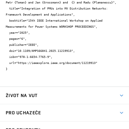
Petr {Toman} and Jan {Grossmann} and  {} and Radu {Plamanescu}",

  title="Integration of PMUs into MV Distribution Networks: 
Framework Development and Applications",

  booktitle="15th IEEE International Workshop on Applied 
Measurements for Power Systems WORKSHOP PROCEEDINGS",

  year="2025",

  pages="6",

  publisher="IEEE",

  doi="10.1109/AMPS66841.2025.11219913",

  isbn="978-1-6654-7765-9",

  url="https://ieeexplore.ieee.org/document/11219913"

}
ŽIVOT NA VUT
Atmosféra VUT
PRO UCHAZEČE
Prostory školy
Proč na VUT
Koleje