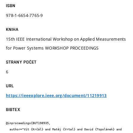
ISBN
978-1-6654-7765-9
KNIHA
15th IEEE International Workshop on Applied Measurements
for Power Systems WORKSHOP PROCEEDINGS
STRANY POČET
6
URL
https://ieeexplore.ieee.org/document/11219913
BIBTEX
@inproceedings{BUT198935,

  author="Vít {Krčál} and Matěj {Vrtal} and David {Topolánek} and 