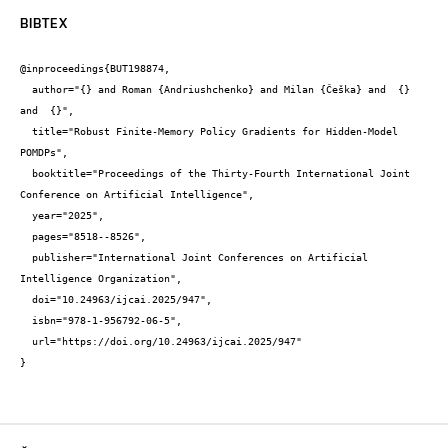
BIBTEX
@inproceedings{BUT198874,

  author="{} and Roman {Andriushchenko} and Milan {Češka} and  {} 
and  {}",

  title="Robust Finite-Memory Policy Gradients for Hidden-Model 
POMDPs",

  booktitle="Proceedings of the Thirty-Fourth International Joint 
Conference on Artificial Intelligence",

  year="2025",

  pages="8518--8526",

  publisher="International Joint Conferences on Artificial 
Intelligence Organization",

  doi="10.24963/ijcai.2025/947",

  isbn="978-1-956792-06-5",

  url="https://doi.org/10.24963/ijcai.2025/947"

}