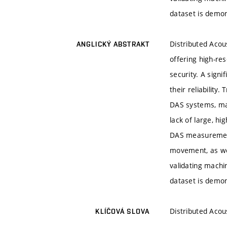
dataset is demon
Distributed Acous
ANGLICKÝ ABSTRAKT
offering high-res
security. A signi
their reliability
DAS systems, mak
lack of large, h
DAS measurements
movement, as wel
validating machi
dataset is demon
Distributed Acou
KLÍČOVÁ SLOVA