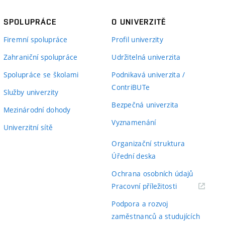
SPOLUPRÁCE
O UNIVERZITĚ
Firemní spolupráce
Profil univerzity
Zahraniční spolupráce
Udržitelná univerzita
Spolupráce se školami
Podnikavá univerzita /
ContriBUTe
Služby univerzity
Bezpečná univerzita
Mezinárodní dohody
Vyznamenání
Univerzitní sítě
Organizační struktura
Úřední deska
Ochrana osobních údajů
(externí
Pracovní příležitosti
odkaz)
Podpora a rozvoj
zaměstnanců a studujících