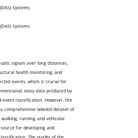
g (DAS) Systems
g (DAS) Systems
ustic signals over long distances,
ructural health monitoring, and
ected events, which is crucial for
-dimensional, noisy data produced by
event classification. However, the
nt a comprehensive labeled dataset of
walking, running, and vehicular
resource for developing and
ssification. The quality of the