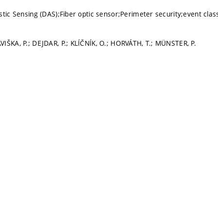
stic Sensing (DAS);Fiber optic sensor;Perimeter security;event cla
IŠKA, P.; DEJDAR, P.; KLÍČNÍK, O.; HORVÁTH, T.; MÜNSTER, P.