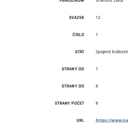
Scientific Data
PERIODIKUM
12
SVAZEK
1
ČÍSLO
Spojené královstv
STÁT
1
STRANY OD
8
STRANY DO
8
STRANY POČET
https://www.na
URL