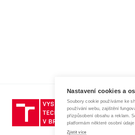
Nastavení cookies a o
Soubory cookie používáme ke sh
Vysoké
používání webu, zajištění fungová
učení
přizpůsobení obsahu a reklam.
technické
platformám některé osobní údaje
v
Brně
Zjistit více