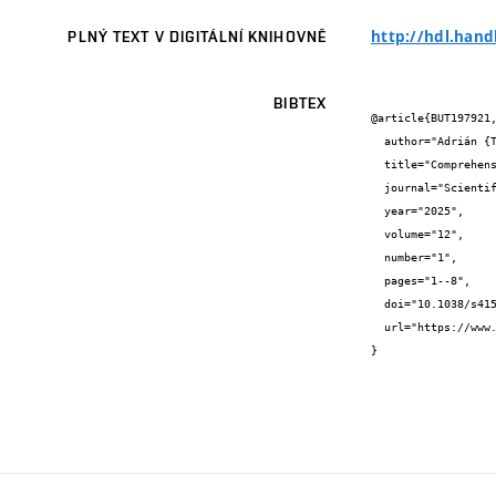
http://hdl.hand
PLNÝ TEXT V DIGITÁLNÍ KNIHOVNĚ
BIBTEX
@article{BUT197921,
  author="Adrián {Tomašov} and Pavel {Záviška} and Petr {Dejdar} and Ondřej {Klíčník} and Tomáš {Horváth} and Petr {Münster}",

  title="Comprehensive Dataset for Event Classification Using Distributed Acoustic Sensing (DAS) Systems",

  journal="Scientific Data",

  year="2025",

  volume="12",

  number="1",

  pages="1--8",

  doi="10.1038/s41597-025-05088-4",

  url="https://www.nature.com/articles/s41597-025-05088-4"

}