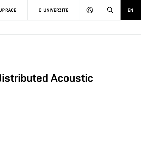
PŘIHLÁSIT
HLEDAT
UPRÁCE
O UNIVERZITĚ
EN
SE
istributed Acoustic