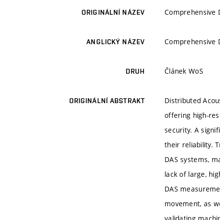
Comprehensive Da
ORIGINÁLNÍ NÁZEV
Comprehensive Da
ANGLICKÝ NÁZEV
Článek WoS
DRUH
Distributed Acous
ORIGINÁLNÍ ABSTRAKT
offering high-res
security. A signi
their reliability
DAS systems, mak
lack of large, h
DAS measurements
movement, as wel
validating machi