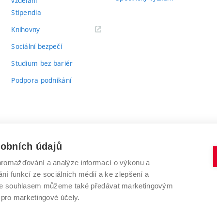
vzdělání
Stipendia
(externí
Knihovny
odkaz)
Sociální bezpečí
Studium bez bariér
Podpora podnikání
sobních údajů
romažďování a analýze informací o výkonu a
VYSOKÉ UČENÍ TECHNICKÉ V BRNĚ
ní funkcí ze sociálních médií a ke zlepšení a
Antonínská 548/1
www.vut.cz
 Se souhlasem můžeme také předávat marketingovým
602 00 Brno
vut@vutbr.cz
 pro marketingové účely.