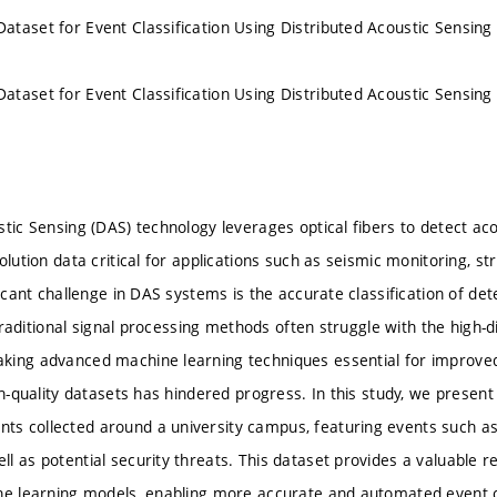
taset for Event Classification Using Distributed Acoustic Sensin
taset for Event Classification Using Distributed Acoustic Sensin
tic Sensing (DAS) technology leverages optical fibers to detect aco
olution data critical for applications such as seismic monitoring, st
ficant challenge in DAS systems is the accurate classification of det
. Traditional signal processing methods often struggle with the high
ing advanced machine learning techniques essential for improved 
igh-quality datasets has hindered progress. In this study, we prese
 collected around a university campus, featuring events such as 
l as potential security threats. This dataset provides a valuable 
ne learning models, enabling more accurate and automated event cla