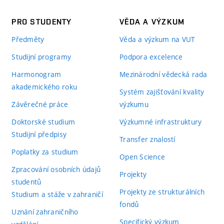
PRO STUDENTY
VĚDA A VÝZKUM
Předměty
Věda a výzkum na VUT
Studijní programy
Podpora excelence
Harmonogram
Mezinárodní vědecká rada
akademického roku
Systém zajišťování kvality
Závěrečné práce
výzkumu
Doktorské studium
Výzkumné infrastruktury
Studijní předpisy
Transfer znalostí
Poplatky za studium
Open Science
Zpracování osobních údajů
Projekty
studentů
Projekty ze strukturálních
Studium a stáže v zahraničí
fondů
Uznání zahraničního
Specifický výzkum