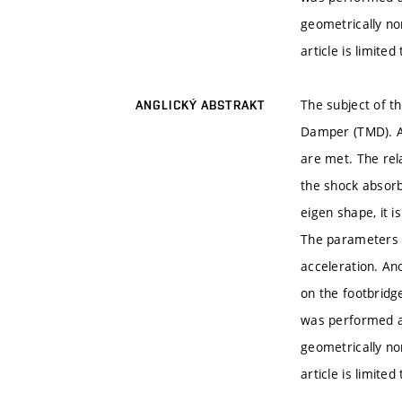
geometrically no
article is limite
The subject of t
ANGLICKÝ ABSTRAKT
Damper (TMD). App
are met. The rel
the shock absorb
eigen shape, it i
The parameters d
acceleration. An
on the footbridg
was performed an
geometrically no
article is limite