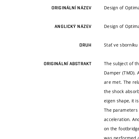
Design of Optima
ORIGINÁLNÍ NÁZEV
Design of Optima
ANGLICKÝ NÁZEV
Stať ve sborníku
DRUH
The subject of t
ORIGINÁLNÍ ABSTRAKT
Damper (TMD). App
are met. The rel
the shock absorb
eigen shape, it i
The parameters d
acceleration. An
on the footbridg
was performed an