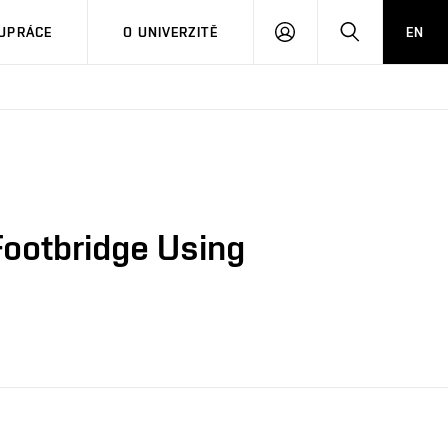
PŘIHLÁSIT
HLEDAT
UPRÁCE
O UNIVERZITĚ
EN
SE
Footbridge Using