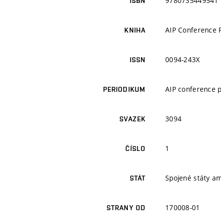
9780735449541
ISBN
AIP Conference 
KNIHA
0094-243X
ISSN
AIP conference 
PERIODIKUM
3094
SVAZEK
1
ČÍSLO
Spojené státy a
STÁT
170008-01
STRANY OD