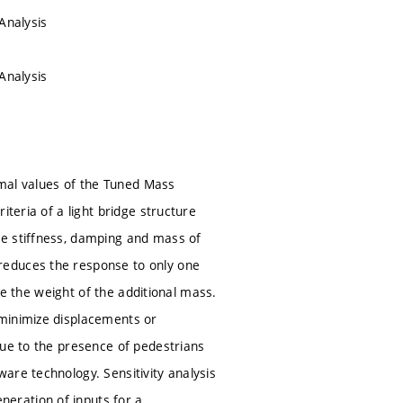
Analysis
Analysis
timal values of the Tuned Mass
iteria of a light bridge structure
he stiffness, damping and mass of
reduces the response to only one
ize the weight of the additional mass.
 minimize displacements or
due to the presence of pedestrians
are technology. Sensitivity analysis
eration of inputs for a