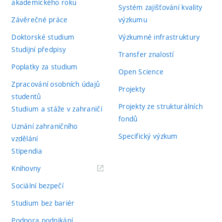
akademického roku
Systém zajišťování kvality
Závěrečné práce
výzkumu
Doktorské studium
Výzkumné infrastruktury
Studijní předpisy
Transfer znalostí
Poplatky za studium
Open Science
Zpracování osobních údajů
Projekty
studentů
Projekty ze strukturálních
Studium a stáže v zahraničí
fondů
Uznání zahraničního
Specifický výzkum
vzdělání
Stipendia
(externí
Knihovny
odkaz)
Sociální bezpečí
Studium bez bariér
Podpora podnikání