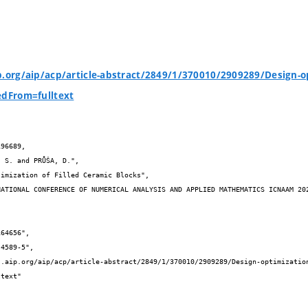
p.org/aip/acp/article-abstract/2849/1/370010/2909289/Design-opt
edFrom=fulltext
96689,

text"
