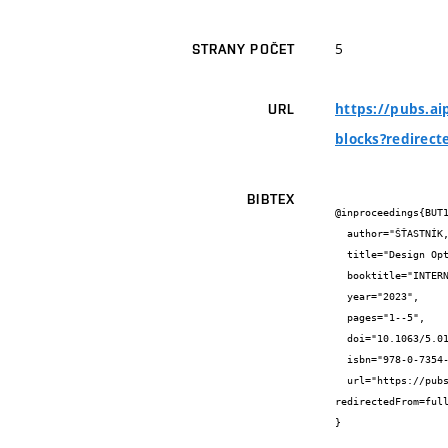
5
STRANY POČET
https://pubs.ai
URL
blocks?redirect
BIBTEX
@inproceedings{BUT1
  author="ŠŤASTNÍK, S. and PRŮŠA, D.",

  title="Design Optimization of Filled Ceramic Blocks",

  booktitle="INTERNATIONAL CONFERENCE OF NUMERICAL ANALYSIS AND APPLIED MATHEMATICS ICNAAM 2021",

  year="2023",

  pages="1--5",

  doi="10.1063/5.0164656",

  isbn="978-0-7354-4589-5",

  url="https://pubs.aip.org/aip/acp/article-abstract/2849/1/370010/2909289/Design-optimization-of-filled-ceramic-blocks?
redirectedFrom=full
}