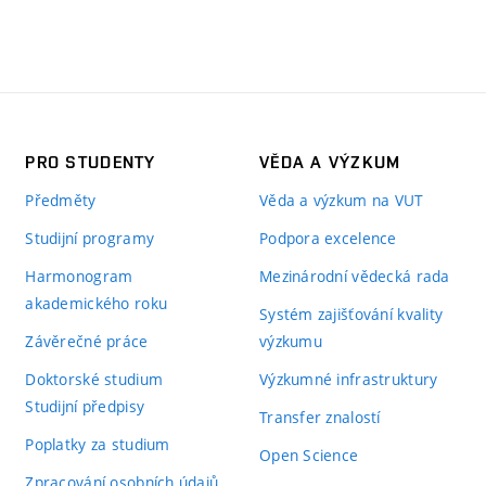
PRO STUDENTY
VĚDA A VÝZKUM
Předměty
Věda a výzkum na VUT
Studijní programy
Podpora excelence
Harmonogram
Mezinárodní vědecká rada
akademického roku
Systém zajišťování kvality
Závěrečné práce
výzkumu
Doktorské studium
Výzkumné infrastruktury
Studijní předpisy
Transfer znalostí
Poplatky za studium
Open Science
Zpracování osobních údajů