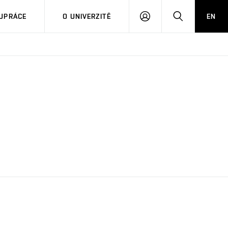
PŘIHLÁSIT
HLEDAT
UPRÁCE
O UNIVERZITĚ
EN
SE