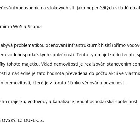
ňování vodovodních a stokových sítí jako nepeněžitých vkladů do a
u mimo WoS a Scopus
zabývá problematikou oceňování infrastrukturních sítí (přímo vodovo
m vodohospodářských společností. Tento typ majetku do těchto spo
íky tohoto majetku. Vklad nemovitosti je realizován stanovením ce
ti a následně je tato hodnota převedena do počtu akcií ve vlastnict
ní nemovitostí, které je v tomto článku věnována pozornost.
ého majetku; vodovody a kanalizace; vodohospodářská společnost
NOVSKÝ, L.; DUFEK, Z.