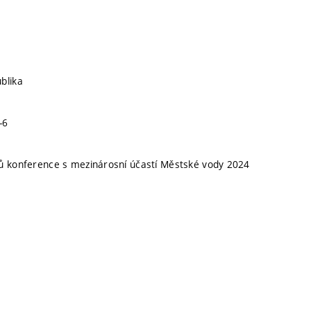
blika
-6
ů konference s mezinárosní účastí Městské vody 2024