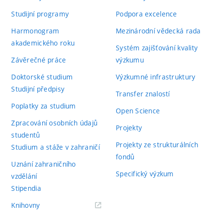
Studijní programy
Podpora excelence
Harmonogram
Mezinárodní vědecká rada
akademického roku
Systém zajišťování kvality
Závěrečné práce
výzkumu
Doktorské studium
Výzkumné infrastruktury
Studijní předpisy
Transfer znalostí
Poplatky za studium
Open Science
Zpracování osobních údajů
Projekty
studentů
Projekty ze strukturálních
Studium a stáže v zahraničí
fondů
Uznání zahraničního
Specifický výzkum
vzdělání
Stipendia
(externí
Knihovny
odkaz)