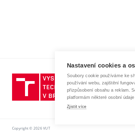
Nastavení cookies a o
Soubory cookie používáme ke sh
Vysoké
používání webu, zajištění fungová
učení
přizpůsobení obsahu a reklam.
technické
platformám některé osobní údaje
v
Brně
Zjistit více
Copyright © 2026 VUT