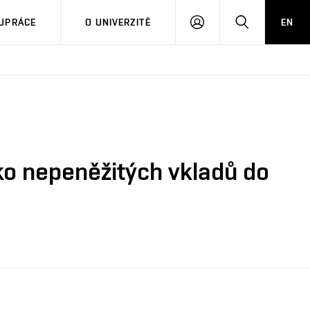
PŘIHLÁSIT
HLEDAT
UPRÁCE
O UNIVERZITĚ
EN
SE
ko nepeněžitých vkladů do