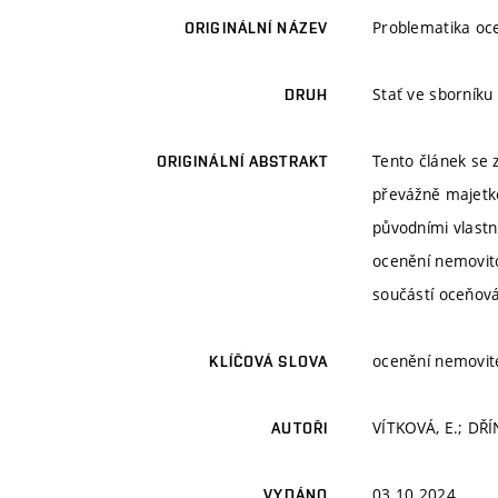
Problematika oce
ORIGINÁLNÍ NÁZEV
Stať ve sborník
DRUH
Tento článek se 
ORIGINÁLNÍ ABSTRAKT
převážně majetke
původními vlastn
ocenění nemovitos
součástí oceňová
ocenění nemovit
KLÍČOVÁ SLOVA
VÍTKOVÁ, E.; DŘÍ
AUTOŘI
03.10.2024
VYDÁNO