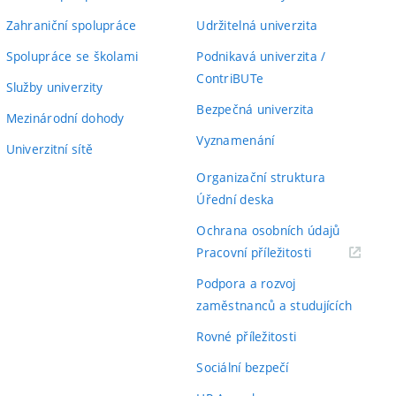
Zahraniční spolupráce
Udržitelná univerzita
Spolupráce se školami
Podnikavá univerzita /
ContriBUTe
Služby univerzity
Bezpečná univerzita
Mezinárodní dohody
Vyznamenání
Univerzitní sítě
Organizační struktura
Úřední deska
Ochrana osobních údajů
(externí
Pracovní příležitosti
odkaz)
Podpora a rozvoj
zaměstnanců a studujících
Rovné příležitosti
Sociální bezpečí