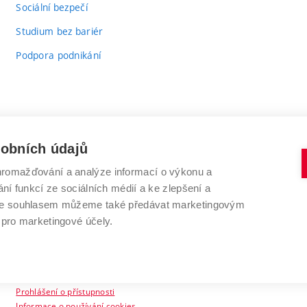
Sociální bezpečí
Studium bez bariér
Podpora podnikání
sobních údajů
romažďování a analýze informací o výkonu a
VYSOKÉ UČENÍ TECHNICKÉ V BRNĚ
ní funkcí ze sociálních médií a ke zlepšení a
Antonínská 548/1
www.vut.cz
 Se souhlasem můžeme také předávat marketingovým
602 00 Brno
vut@vutbr.cz
 pro marketingové účely.
Prohlášení o přístupnosti
Informace o používání cookies