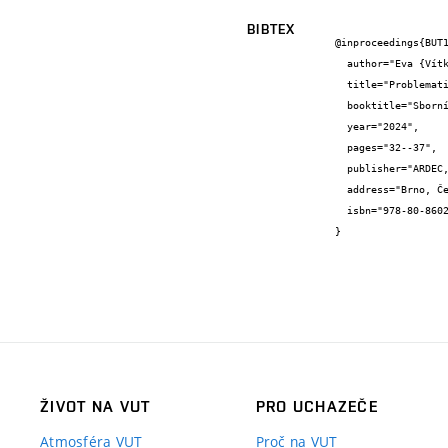
BIBTEX
@inproceedings{BUT1
  author="Eva {Vítková} and Lukáš {Dřínovský} and Zdeněk {Dufek}",

  title="Problematika oceňování vodovodních a stokových sítí jako nepeněžitých vkladů do akciové společnosti",

  booktitle="Sborník příspěvků konference s mezinárosní účastí Městské vody 2024",

  year="2024",

  pages="32--37",

  publisher="ARDEC, s.r.o.",

  address="Brno, Česká republika",

  isbn="978-80-86020-00-6"

}
ŽIVOT NA VUT
PRO UCHAZEČE
Atmosféra VUT
Proč na VUT