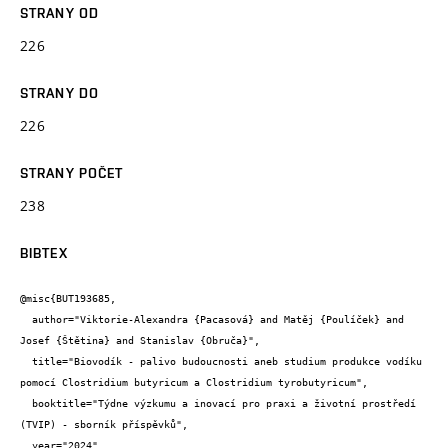
STRANY OD
226
STRANY DO
226
STRANY POČET
238
BIBTEX
@misc{BUT193685,

  author="Viktorie-Alexandra {Pacasová} and Matěj {Poulíček} and 
Josef {Štětina} and Stanislav {Obruča}",

  title="Biovodík - palivo budoucnosti aneb studium produkce vodíku 
pomocí Clostridium butyricum a Clostridium tyrobutyricum",

  booktitle="Týdne výzkumu a inovací pro praxi a životní prostředí 
(TVIP) - sborník příspěvků",

  year="2024",
