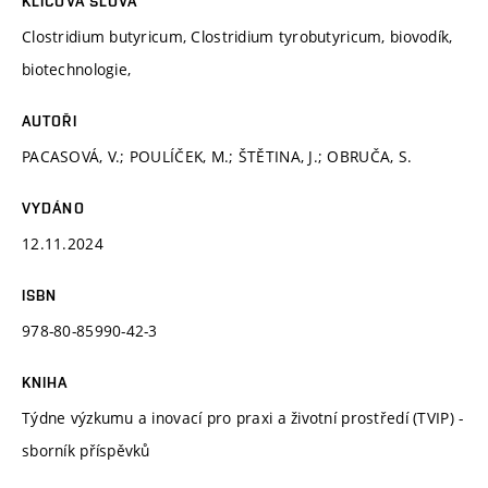
KLÍČOVÁ SLOVA
Clostridium butyricum, Clostridium tyrobutyricum, biovodík,
biotechnologie,
AUTOŘI
PACASOVÁ, V.; POULÍČEK, M.; ŠTĚTINA, J.; OBRUČA, S.
VYDÁNO
12.11.2024
ISBN
978-80-85990-42-3
KNIHA
Týdne výzkumu a inovací pro praxi a životní prostředí (TVIP) -
sborník příspěvků