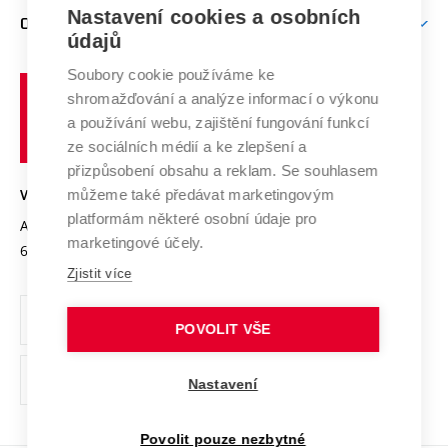
Zpracování osobních údajů uchazečů o studium
Firemní spolupráce
Mezinárodní vědecká rada
Nastavení cookies a osobních
O UNIVERZITĚ
Doktorské studium
Podpora podnikání
E-přihláška
údajů
Zahraniční spolupráce
Systém zajišťování kvality výzkumu
Profil univerzity
Spolupráce se školami
Soubory cookie používáme ke
Vysoké
Výzkumné infrastruktury
shromažďování a analýze informací o výkonu
Udržitelná univerzita
učení
Služby univerzity
Transfer znalostí
a používání webu, zajištění fungování funkcí
technické
Podnikavá univerzita / ContriBUTe
Mezinárodní dohody
ze sociálních médií a ke zlepšení a
Open Science
v
Bezpečná univerzita
přizpůsobení obsahu a reklam. Se souhlasem
Univerzitní sítě
Brně
Projekty
můžeme také předávat marketingovým
VYSOKÉ UČENÍ TECHNICKÉ V BRNĚ
Vyznamenání
platformám některé osobní údaje pro
Projekty ze strukturálních fondů
Antonínská 548/1
www.vut.cz
marketingové účely.
Organizační struktura
602 00 Brno
vut@vutbr.cz
Specifický výzkum
Zjistit více
Úřední deska
Ochrana osobních údajů
POVOLIT VŠE
(externí
Pracovní příležitosti
Nastavení
odkaz)
Podpora a rozvoj zaměstnanců a studujících
Povolit pouze nezbytné
Rovné příležitosti