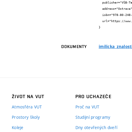
  publisher="VŠB-Technical University of Ostrava",

  address="Ostrava",

  isbn="978-80-248-3189-3",

  url="https://www.fit.vut.cz/research/publication/10361/"

}
imilicka_znalos
DOKUMENTY
ŽIVOT NA VUT
PRO UCHAZEČE
Atmosféra VUT
Proč na VUT
Prostory školy
Studijní programy
Koleje
Dny otevřených dveří