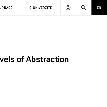
PŘIHLÁSIT
HLEDAT
UPRÁCE
O UNIVERZITĚ
EN
SE
els of Abstraction