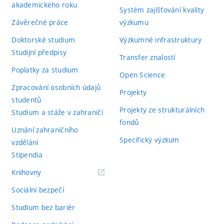
akademického roku
Systém zajišťování kvality
Závěrečné práce
výzkumu
Doktorské studium
Výzkumné infrastruktury
Studijní předpisy
Transfer znalostí
Poplatky za studium
Open Science
Zpracování osobních údajů
Projekty
studentů
Projekty ze strukturálních
Studium a stáže v zahraničí
fondů
Uznání zahraničního
Specifický výzkum
vzdělání
Stipendia
(externí
Knihovny
odkaz)
Sociální bezpečí
Studium bez bariér