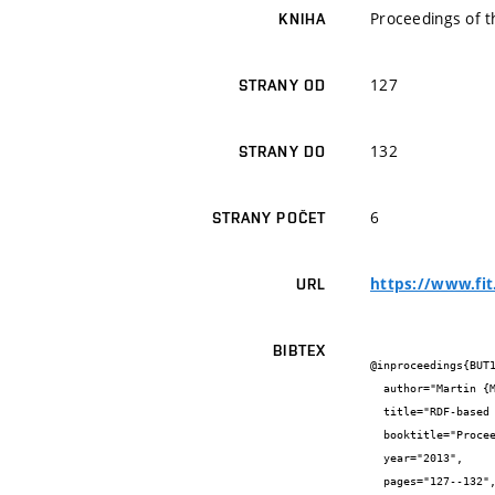
Proceedings of t
KNIHA
127
STRANY OD
132
STRANY DO
6
STRANY POČET
https://www.fit
URL
BIBTEX
@inproceedings{BUT1
  author="Martin {Milička} and Radek {Burget}",

  title="RDF-based Modelling of Web Documents on Different Levels of Abstraction",

  booktitle="Proceedings of the 12th annual conference Znalosti 2013",

  year="2013",

  pages="127--132",
