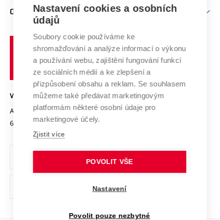
Zpracování osobních údajů uchazečů o studium
Firemní spolupráce
Mezinárodní vědecká rada
Nastavení cookies a osobních
O UNIVERZITĚ
Doktorské studium
Podpora podnikání
E-přihláška
údajů
Zahraniční spolupráce
Systém zajišťování kvality výzkumu
Profil univerzity
Spolupráce se školami
Soubory cookie používáme ke
Vysoké
Výzkumné infrastruktury
shromažďování a analýze informací o výkonu
Udržitelná univerzita
učení
Služby univerzity
Transfer znalostí
a používání webu, zajištění fungování funkcí
technické
Podnikavá univerzita / ContriBUTe
Mezinárodní dohody
ze sociálních médií a ke zlepšení a
Open Science
v
Bezpečná univerzita
přizpůsobení obsahu a reklam. Se souhlasem
Univerzitní sítě
Brně
Projekty
můžeme také předávat marketingovým
VYSOKÉ UČENÍ TECHNICKÉ V BRNĚ
Vyznamenání
platformám některé osobní údaje pro
Projekty ze strukturálních fondů
Antonínská 548/1
www.vut.cz
marketingové účely.
Organizační struktura
602 00 Brno
vut@vutbr.cz
Specifický výzkum
Zjistit více
Úřední deska
Ochrana osobních údajů
POVOLIT VŠE
(externí
Pracovní příležitosti
Nastavení
odkaz)
Podpora a rozvoj zaměstnanců a studujících
Povolit pouze nezbytné
Rovné příležitosti