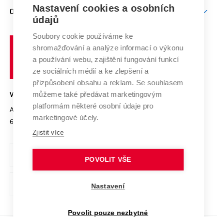
Zpracování osobních údajů uchazečů o studium
Firemní spolupráce
Mezinárodní vědecká rada
Nastavení cookies a osobních
O UNIVERZITĚ
Doktorské studium
Podpora podnikání
E-přihláška
údajů
Zahraniční spolupráce
Systém zajišťování kvality výzkumu
Profil univerzity
Spolupráce se školami
Soubory cookie používáme ke
Vysoké
Výzkumné infrastruktury
shromažďování a analýze informací o výkonu
Udržitelná univerzita
učení
Služby univerzity
Transfer znalostí
a používání webu, zajištění fungování funkcí
technické
Podnikavá univerzita / ContriBUTe
Mezinárodní dohody
ze sociálních médií a ke zlepšení a
Open Science
v
Bezpečná univerzita
přizpůsobení obsahu a reklam. Se souhlasem
Univerzitní sítě
Brně
Projekty
můžeme také předávat marketingovým
VYSOKÉ UČENÍ TECHNICKÉ V BRNĚ
Vyznamenání
platformám některé osobní údaje pro
Projekty ze strukturálních fondů
Antonínská 548/1
www.vut.cz
marketingové účely.
Organizační struktura
602 00 Brno
vut@vutbr.cz
Specifický výzkum
Zjistit více
Úřední deska
Ochrana osobních údajů
POVOLIT VŠE
(externí
Pracovní příležitosti
Nastavení
odkaz)
Podpora a rozvoj zaměstnanců a studujících
Povolit pouze nezbytné
Rovné příležitosti