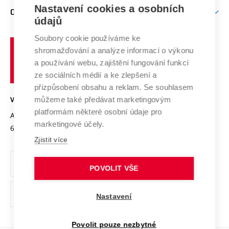
Zpracování osobních údajů uchazečů o studium
Firemní spolupráce
Mezinárodní vědecká rada
Nastavení cookies a osobních
O UNIVERZITĚ
Doktorské studium
Podpora podnikání
E-přihláška
údajů
Zahraniční spolupráce
Systém zajišťování kvality výzkumu
Profil univerzity
Spolupráce se školami
Soubory cookie používáme ke
Vysoké
Výzkumné infrastruktury
shromažďování a analýze informací o výkonu
Udržitelná univerzita
učení
Služby univerzity
Transfer znalostí
a používání webu, zajištění fungování funkcí
technické
Podnikavá univerzita / ContriBUTe
Mezinárodní dohody
ze sociálních médií a ke zlepšení a
Open Science
v
Bezpečná univerzita
přizpůsobení obsahu a reklam. Se souhlasem
Univerzitní sítě
Brně
Projekty
můžeme také předávat marketingovým
VYSOKÉ UČENÍ TECHNICKÉ V BRNĚ
Vyznamenání
platformám některé osobní údaje pro
Projekty ze strukturálních fondů
Antonínská 548/1
www.vut.cz
marketingové účely.
Organizační struktura
602 00 Brno
vut@vutbr.cz
Specifický výzkum
Zjistit více
Úřední deska
Ochrana osobních údajů
POVOLIT VŠE
(externí
Pracovní příležitosti
Nastavení
odkaz)
Podpora a rozvoj zaměstnanců a studujících
Povolit pouze nezbytné
Rovné příležitosti