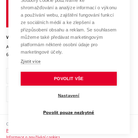
Soubory cookie používáme ke
Spolupráce se školami
Vysoké
Výzkumné infrastruktury
shromažďování a analýze informací o výkonu
Udržitelná univerzita
učení
Služby univerzity
Transfer znalostí
a používání webu, zajištění fungování funkcí
technické
Podnikavá univerzita / ContriBUTe
Mezinárodní dohody
ze sociálních médií a ke zlepšení a
Open Science
v
Bezpečná univerzita
přizpůsobení obsahu a reklam. Se souhlasem
Univerzitní sítě
Brně
Projekty
můžeme také předávat marketingovým
VYSOKÉ UČENÍ TECHNICKÉ V BRNĚ
Vyznamenání
platformám některé osobní údaje pro
Projekty ze strukturálních fondů
Antonínská 548/1
www.vut.cz
marketingové účely.
Organizační struktura
602 00 Brno
vut@vutbr.cz
Specifický výzkum
Zjistit více
Úřední deska
Ochrana osobních údajů
POVOLIT VŠE
(externí
Pracovní příležitosti
Nastavení
odkaz)
Podpora a rozvoj zaměstnanců a studujících
Povolit pouze nezbytné
Rovné příležitosti
Copyright © 2026 VUT
Sociální bezpečí
Prohlášení o přístupnosti
HR Award
Informace o používání cookies