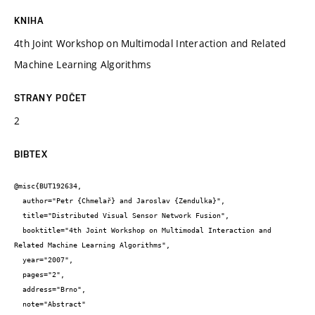
KNIHA
4th Joint Workshop on Multimodal Interaction and Related
Machine Learning Algorithms
STRANY POČET
2
BIBTEX
@misc{BUT192634,

  author="Petr {Chmelař} and Jaroslav {Zendulka}",

  title="Distributed Visual Sensor Network Fusion",

  booktitle="4th Joint Workshop on Multimodal Interaction and 
Related Machine Learning Algorithms",

  year="2007",

  pages="2",

  address="Brno",

  note="Abstract"
