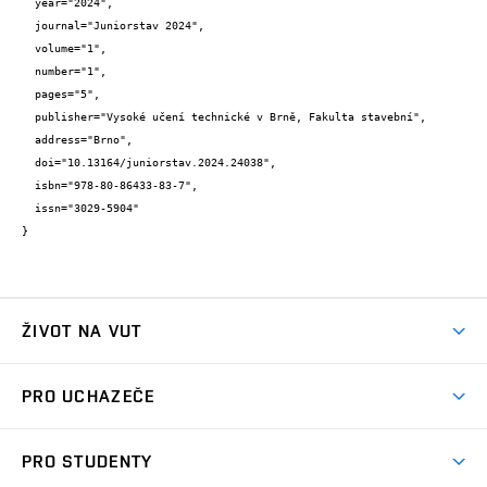
  year="2024",

  journal="Juniorstav 2024",

  volume="1",

  number="1",

  pages="5",

  publisher="Vysoké učení technické v Brně, Fakulta stavební",

  address="Brno",

  doi="10.13164/juniorstav.2024.24038",

  isbn="978-80-86433-83-7",

  issn="3029-5904"

}
ŽIVOT NA VUT
Atmosféra VUT
PRO UCHAZEČE
Prostory školy
Proč na VUT
Koleje
PRO STUDENTY
Studijní programy