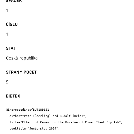
SVAZEK
1
ČÍSLO
1
STÁT
Česká republika
STRANY POČET
5
BIBTEX
@inproceedings{BUT189651,

  author="Petr {Šperling} and Rudolf {Hela}",

  title="Effect of Cement on the K-value of Power Plant Fly Ash",

  booktitle="Juniorstav 2024",
