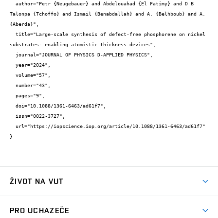
  author="Petr {Neugebauer} and Abdelouahad {El Fatimy} and D B 
Talonpa {Tchoffo} and Ismail {Benabdallah} and A. {Belhboub} and A. 
{Aberda}",

  title="Large-scale synthesis of defect-free phosphorene on nickel 
substrates: enabling atomistic thickness devices",

  journal="JOURNAL OF PHYSICS D-APPLIED PHYSICS",

  year="2024",

  volume="57",

  number="43",

  pages="9",

  doi="10.1088/1361-6463/ad61f7",

  issn="0022-3727",

  url="https://iopscience.iop.org/article/10.1088/1361-6463/ad61f7"

}
ŽIVOT NA VUT
Atmosféra VUT
PRO UCHAZEČE