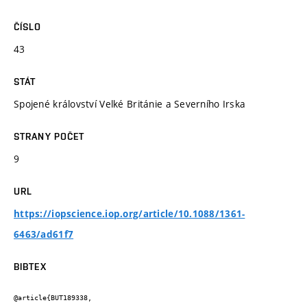
ČÍSLO
43
STÁT
Spojené království Velké Británie a Severního Irska
STRANY POČET
9
URL
https://iopscience.iop.org/article/10.1088/1361-
6463/ad61f7
BIBTEX
@article{BUT189338,
