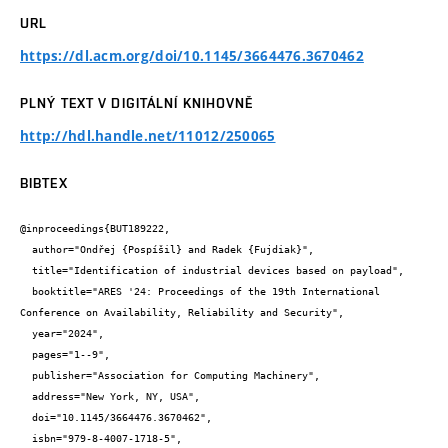
URL
https://dl.acm.org/doi/10.1145/3664476.3670462
PLNÝ TEXT V DIGITÁLNÍ KNIHOVNĚ
http://hdl.handle.net/11012/250065
BIBTEX
@inproceedings{BUT189222,

  author="Ondřej {Pospíšil} and Radek {Fujdiak}",

  title="Identification of industrial devices based on payload",

  booktitle="ARES '24: Proceedings of the 19th International 
Conference on Availability, Reliability and Security",

  year="2024",

  pages="1--9",

  publisher="Association for Computing Machinery",

  address="New York, NY, USA",

  doi="10.1145/3664476.3670462",

  isbn="979-8-4007-1718-5",
