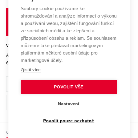
Systém zajišťování kvality výzkumu
Profil univerzity
Soubory cookie používáme ke
Spolupráce se školami
Vysoké
Výzkumné infrastruktury
shromažďování a analýze informací o výkonu
Udržitelná univerzita
učení
Služby univerzity
Transfer znalostí
a používání webu, zajištění fungování funkcí
technické
Podnikavá univerzita / ContriBUTe
Mezinárodní dohody
ze sociálních médií a ke zlepšení a
Open Science
v
Bezpečná univerzita
přizpůsobení obsahu a reklam. Se souhlasem
Univerzitní sítě
Brně
Projekty
můžeme také předávat marketingovým
VYSOKÉ UČENÍ TECHNICKÉ V BRNĚ
Vyznamenání
platformám některé osobní údaje pro
Projekty ze strukturálních fondů
Antonínská 548/1
www.vut.cz
marketingové účely.
Organizační struktura
602 00 Brno
vut@vutbr.cz
Specifický výzkum
Zjistit více
Úřední deska
Ochrana osobních údajů
POVOLIT VŠE
(externí
Pracovní příležitosti
Nastavení
odkaz)
Podpora a rozvoj zaměstnanců a studujících
Povolit pouze nezbytné
Rovné příležitosti
Copyright © 2026 VUT
Sociální bezpečí