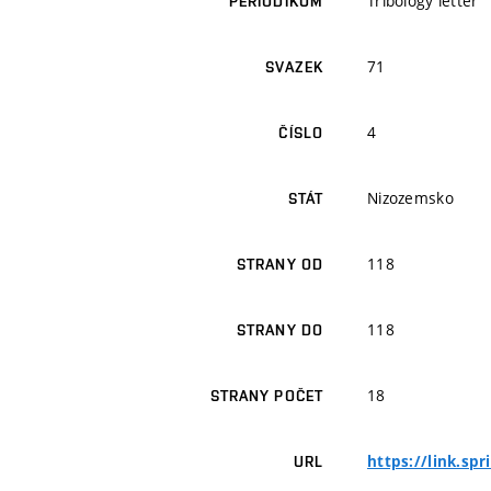
Tribology letter
PERIODIKUM
71
SVAZEK
4
ČÍSLO
Nizozemsko
STÁT
118
STRANY OD
118
STRANY DO
18
STRANY POČET
https://link.sp
URL