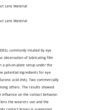
act Lens Material
act Lens Material
 (DES), commonly treated by eye
s observation of lubricating film
n a pin-on-plate setup under the
he potential ingredients for eye
aluronic acid (HA). Two commercially
 among others. The results showed
e influence on the contact behavior.
of lens the wearers use and the
nity contact lenses is suggested