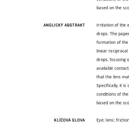
based on the scor
Irritation of th
ANGLICKÝ ABSTRAKT
drops. The paper
formation of the
linear reciprocal
drops, focusing 
available contac
that the lens ma
Specifically, it 
conditions of th
based on the scor
Eye; lens; frictio
KLÍČOVÁ SLOVA