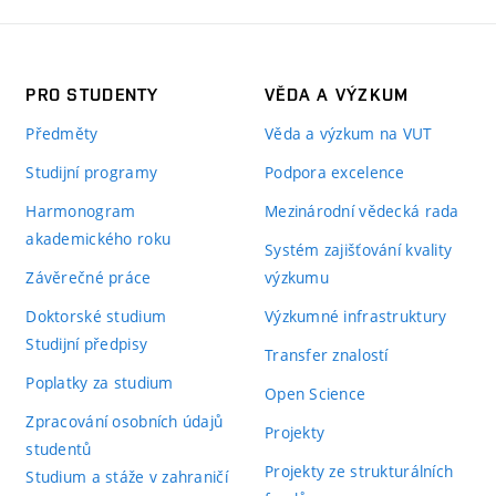
PRO STUDENTY
VĚDA A VÝZKUM
Předměty
Věda a výzkum na VUT
Studijní programy
Podpora excelence
Harmonogram
Mezinárodní vědecká rada
akademického roku
Systém zajišťování kvality
Závěrečné práce
výzkumu
Doktorské studium
Výzkumné infrastruktury
Studijní předpisy
Transfer znalostí
Poplatky za studium
Open Science
Zpracování osobních údajů
Projekty
studentů
Projekty ze strukturálních
Studium a stáže v zahraničí