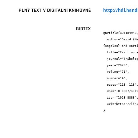
http://hdl.hand
PLNÝ TEXT V DIGITÁLNÍ KNIHOVNĚ
BIBTEX
@article{BUT184943,
  author="David {Nečas} and Vlastimil {Kulíšek} and Petr {Štěpán} and František {Ondreáš} and Pavel {Čípek} and Gloria Huerta 
{Angeles} and Marti
  title="Friction and Lubrication of Eye/Lens/Lid Interface: The Effect of Lubricant and Contact Lens Material",

  journal="Tribology letter",

  year="2023",

  volume="71",

  number="4",

  pages="118--118",

  doi="10.1007/s11249-023-01787-4",

  issn="1023-8883",

  url="https://link.springer.com/article/10.1007/s11249-023-01787-4"

}