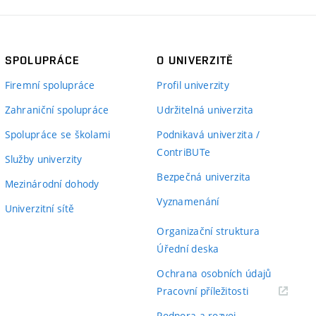
SPOLUPRÁCE
O UNIVERZITĚ
Firemní spolupráce
Profil univerzity
Zahraniční spolupráce
Udržitelná univerzita
Spolupráce se školami
Podnikavá univerzita /
ContriBUTe
Služby univerzity
Bezpečná univerzita
Mezinárodní dohody
Vyznamenání
Univerzitní sítě
Organizační struktura
Úřední deska
Ochrana osobních údajů
(externí
Pracovní příležitosti
odkaz)
Podpora a rozvoj