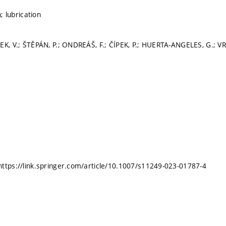
n; lubrication
EK, V.; ŠTĚPÁN, P.; ONDREÁŠ, F.; ČÍPEK, P.; HUERTA-ANGELES, G.; V
ttps://link.springer.com/article/10.1007/s11249-023-01787-4