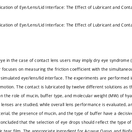
ication of Eye/Lens/Lid Interface: The Effect of Lubricant and Cont
ication of Eye/Lens/Lid Interface: The Effect of Lubricant and Cont
e eye in the case of contact lens users may imply dry eye syndrome
 focuses on measuring the friction coefficient with the simultaneou
 simulated eye/lens/lid interface. The experiments are performed i
 motion. The contact is lubricated by twelve different solutions as t
on the role of mucin, buffer type, and molecular weight (MW) of hy
t lenses are studied, while overall lens performance is evaluated,
terial, the presence of mucin, and the type of buffer have a decisiv
is concluded that the selection of eye drops should reflect the type 
eir tear film. The appropriate ingredient for Acuvue Oasys and Biofi