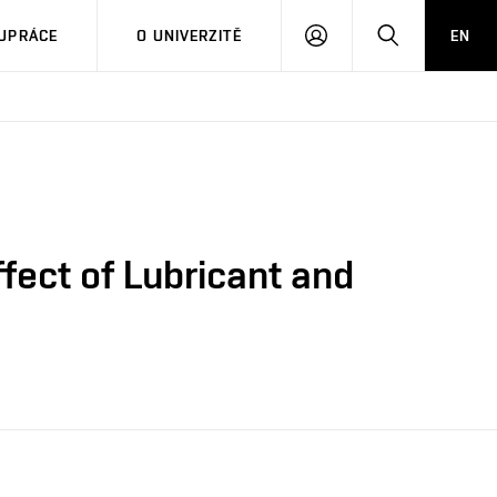
PŘIHLÁSIT
HLEDAT
UPRÁCE
O UNIVERZITĚ
EN
SE
ffect of Lubricant and