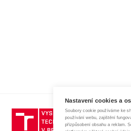
Nastavení cookies a o
Soubory cookie používáme ke sh
Vysoké
používání webu, zajištění fungová
učení
přizpůsobení obsahu a reklam.
technické