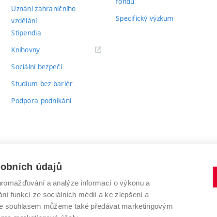
fondů
Uznání zahraničního
Specifický výzkum
vzdělání
Stipendia
(externí
Knihovny
odkaz)
Sociální bezpečí
Studium bez bariér
Podpora podnikání
sobních údajů
romažďování a analýze informací o výkonu a
VYSOKÉ UČENÍ TECHNICKÉ V BRNĚ
ní funkcí ze sociálních médií a ke zlepšení a
Antonínská 548/1
www.vut.cz
 Se souhlasem můžeme také předávat marketingovým
602 00 Brno
vut@vutbr.cz