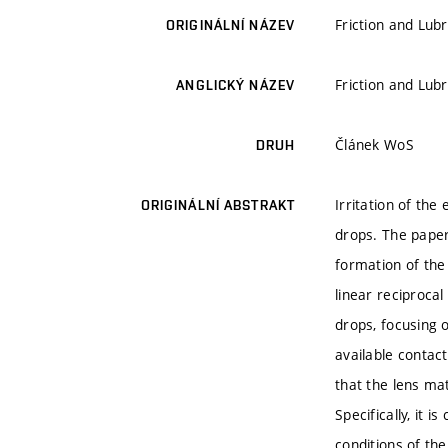
Friction and Lubr
ORIGINÁLNÍ NÁZEV
Friction and Lubr
ANGLICKÝ NÁZEV
Článek WoS
DRUH
Irritation of th
ORIGINÁLNÍ ABSTRAKT
drops. The paper
formation of the
linear reciprocal
drops, focusing 
available contac
that the lens ma
Specifically, it 
conditions of th