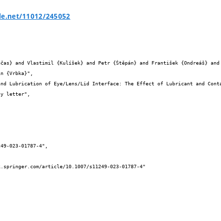
le.net/11012/245052


n {Vrbka}",
