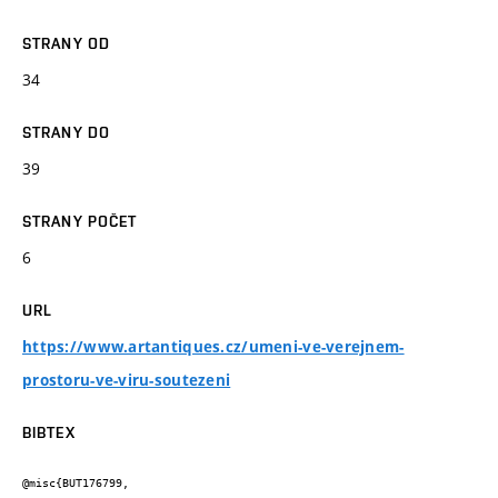
STRANY OD
34
STRANY DO
39
STRANY POČET
6
URL
https://www.artantiques.cz/umeni-ve-verejnem-
prostoru-ve-viru-soutezeni
BIBTEX
@misc{BUT176799,
