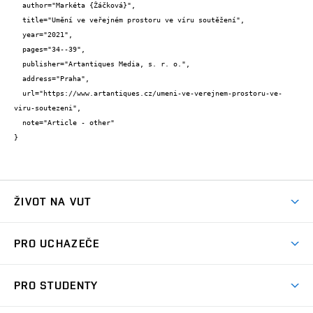
  author="Markéta {Žáčková}",

  title="Umění ve veřejném prostoru ve víru soutěžení",

  year="2021",

  pages="34--39",

  publisher="Artantiques Media, s. r. o.",

  address="Praha",

  url="https://www.artantiques.cz/umeni-ve-verejnem-prostoru-ve-
viru-soutezeni",

  note="Article - other"

}
ŽIVOT NA VUT
Atmosféra VUT
PRO UCHAZEČE
Prostory školy
Proč na VUT
Koleje
PRO STUDENTY
Studijní programy
Stravování