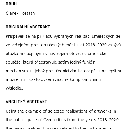
DRUH
Článek - ostatní
ORIGINÁLNÍ ABSTRAKT
Příspěvek se na příkladu vybraných realizací uměleckých děl
ve veřejném prostoru českých měst z let 2018–2020 zabývá
otázkami spojenými s nástrojem otevřené umělecké
soutěže, která představuje zatím jediný funkční
mechanismus, jehož prostřednictvím lze dospět k nejlepšímu
možnému – často ovšem značně kompromisnímu –
výsledku.
ANGLICKÝ ABSTRAKT
Using the example of selected realisations of artworks in
the public space of Czech cities from the years 2018–2020,
the paper deals with issues related to the instrument of