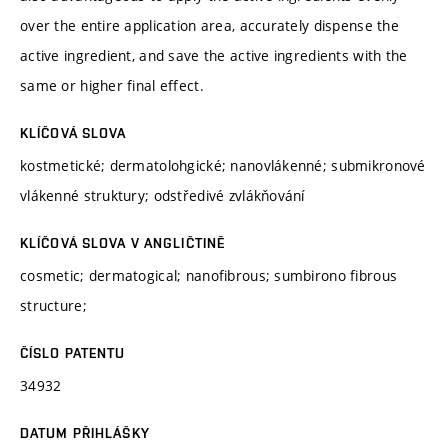
over the entire application area, accurately dispense the
active ingredient, and save the active ingredients with the
same or higher final effect.
KLÍČOVÁ SLOVA
kostmetické; dermatolohgické; nanovlákenné; submikronové
vlákenné struktury; odstředivé zvlákňování
KLÍČOVÁ SLOVA V ANGLIČTINĚ
cosmetic; dermatogical; nanofibrous; sumbirono fibrous
structure;
ČÍSLO PATENTU
34932
DATUM PŘIHLÁŠKY