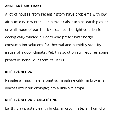
ANGLICKÝ ABSTRAKT
A lot of houses from recent history have problems with low
air humidity in winter. Earth materials, such as earth plaster
or wall made of earth bricks, can be the right solution for
ecologically-minded builders who prefer low energy
consumption solutions for thermal and humidity stability
issues of indoor climate. Yet, this solution still requires some
proactive behaviour from its users.
KLÍČOVÁ SLOVA
Nepálená hlína; hliněná omítka; nepálené cihly; mikroklima;
vlhkost vzduchu; ekologie; nízká uhlíková stopa
KLÍČOVÁ SLOVA V ANGLIČTINĚ
Earth; clay plaster; earth bricks; microclimate; air humidity;