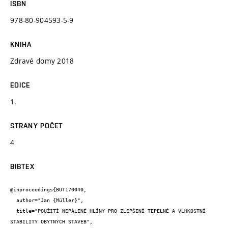
ISBN
978-80-904593-5-9
KNIHA
Zdravé domy 2018
EDICE
1.
STRANY POČET
4
BIBTEX
@inproceedings{BUT170040,

  author="Jan {Müller}",

  title="POUŽITÍ NEPÁLENÉ HLÍNY PRO ZLEPŠENÍ TEPELNÉ A VLHKOSTNÍ 
STABILITY OBYTNÝCH STAVEB",
