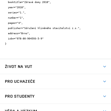
  booktitle="Zdravé domy 2018",

  year="2018",

  series="1.",

  number="1",

  pages="4",

  publisher="Sdružení hliněného stavitelství z.s.",

  address="Brno",

  isbn="978-80-904593-5-9"

}
ŽIVOT NA VUT
Atmosféra VUT
PRO UCHAZEČE
Prostory školy
Proč na VUT
Koleje
PRO STUDENTY
Studijní programy
Stravování
Předměty
Studijní předpisy
Studium a stáže v zahraničí
Stipendia
Dny otevřených dveří