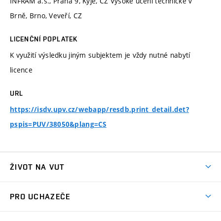
INFRAM a.s., Praha 9, Kyje, CZ Vysoké učení technické v
Brně, Brno, Veveří, CZ
LICENČNÍ POPLATEK
K využití výsledku jiným subjektem je vždy nutné nabytí
licence
URL
https://isdv.upv.cz/webapp/resdb.print_detail.det?
pspis=PUV/38050&plang=CS
ŽIVOT NA VUT
Atmosféra VUT
PRO UCHAZEČE
Prostory školy
Proč na VUT