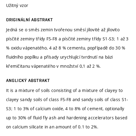
Užitný vzor
ORIGINÁLNÍ ABSTRAKT
Jedná se o směs zemin tvořenou směsí jílovité až jílovito
písčité zeminy třídy F5-F8 a písčité zeminy třídy S1-S3; 1 až 3
% oxidu vápenatého, 4 až 8 % cementu, popřípadě do 30 %
fluidního popílku a přísady urychlující tvrdnutí na bázi
křemičitanu vápenatého v množství 0,1 až 2 %.
ANGLICKÝ ABSTRAKT
It is a mixture of soils consisting of a mixture of clayey to
clayey sandy soils of class F5-F8 and sandy soils of class S1-
S3; 1 to 3% of calcium oxide, 4 to 8% of cement, optionally
up to 30% of fluid fly ash and hardening accelerators based
on calcium silicate in an amount of 0.1 to 2%.