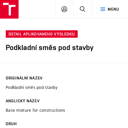
VUT
PŘIHLÁSIT
HLEDAT
MENU
SE
DETAIL APLIKOVANÉHO VÝSLEDKU
Podkladní směs pod stavby
ORIGINÁLNÍ NÁZEV
Podkladní směs pod stavby
ANGLICKÝ NÁZEV
Base mixture for constructions
DRUH