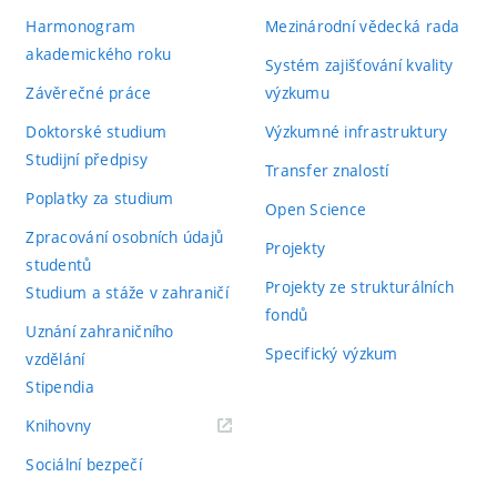
Harmonogram
Mezinárodní vědecká rada
akademického roku
Systém zajišťování kvality
Závěrečné práce
výzkumu
Doktorské studium
Výzkumné infrastruktury
Studijní předpisy
Transfer znalostí
Poplatky za studium
Open Science
Zpracování osobních údajů
Projekty
studentů
Projekty ze strukturálních
Studium a stáže v zahraničí
fondů
Uznání zahraničního
Specifický výzkum
vzdělání
Stipendia
(externí
Knihovny
odkaz)
Sociální bezpečí