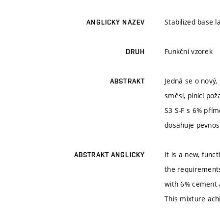
Stabilized base l
ANGLICKÝ NÁZEV
Funkční vzorek
DRUH
Jedná se o nový,
ABSTRAKT
směsi, plnící po
S3 S-F s 6% pří
dosahuje pevnost
It is a new, func
ABSTRAKT ANGLICKY
the requirements 
with 6% cement a
This mixture ach