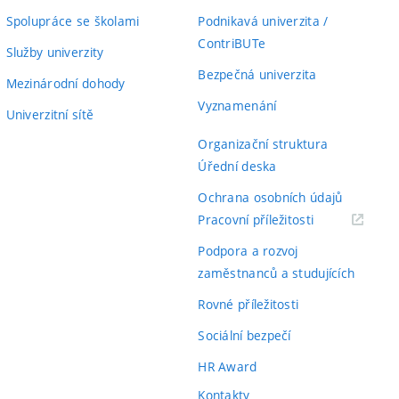
Spolupráce se školami
Podnikavá univerzita /
ContriBUTe
Služby univerzity
Bezpečná univerzita
Mezinárodní dohody
Vyznamenání
Univerzitní sítě
Organizační struktura
Úřední deska
Ochrana osobních údajů
(externí
Pracovní příležitosti
odkaz)
Podpora a rozvoj
zaměstnanců a studujících
Rovné příležitosti
Sociální bezpečí
HR Award
Kontakty