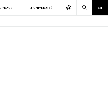
PŘIHLÁSIT
HLEDAT
UPRÁCE
O UNIVERZITĚ
EN
SE