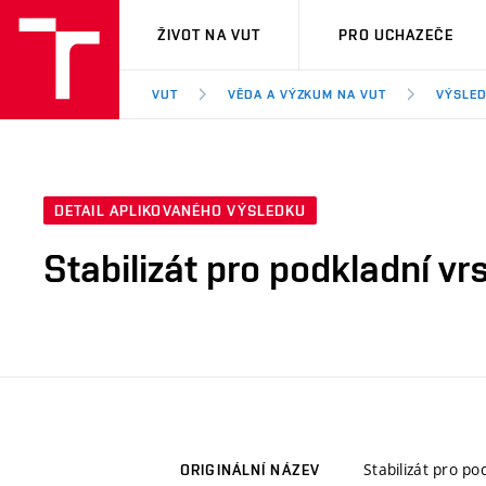
VUT
ŽIVOT NA VUT
PRO UCHAZEČE
VUT
VĚDA A VÝZKUM NA VUT
VÝSLED
DETAIL APLIKOVANÉHO VÝSLEDKU
Stabilizát pro podkladní vr
Stabilizát pro po
ORIGINÁLNÍ NÁZEV