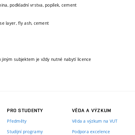
mina, podkladní vrstva, popílek, cement
ase layer, fly ash, cement
u jiným subjektem je vždy nutné nabytí licence
PRO STUDENTY
VĚDA A VÝZKUM
Předměty
Věda a výzkum na VUT
Studijní programy
Podpora excelence