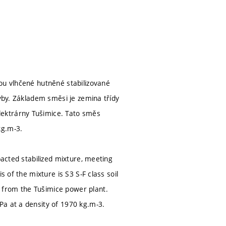
ou vlhčené hutněné stabilizované
avby. Základem směsi je zemina třídy
lektrárny Tušimice. Tato směs
kg.m-3.
pacted stabilized mixture, meeting
 of the mixture is S3 S-F class soil
 from the Tušimice power plant.
Pa at a density of 1970 kg.m-3.