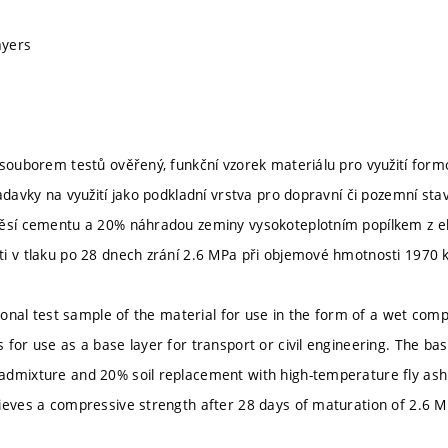
ayers
 souborem testů ověřený, funkční vzorek materiálu pro využití form
žadavky na využití jako podkladní vrstva pro dopravní či pozemní st
měsí cementu a 20% náhradou zeminy vysokoteplotním popílkem z e
i v tlaku po 28 dnech zrání 2.6 MPa při objemové hmotnosti 1970 
tional test sample of the material for use in the form of a wet com
for use as a base layer for transport or civil engineering. The basis
dmixture and 20% soil replacement with high-temperature fly ash
ieves a compressive strength after 28 days of maturation of 2.6 M