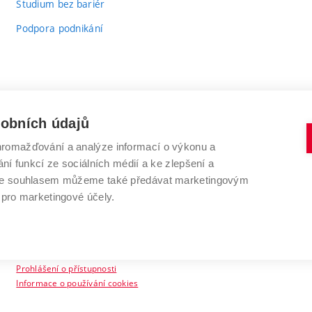
Studium bez bariér
Podpora podnikání
sobních údajů
romažďování a analýze informací o výkonu a
VYSOKÉ UČENÍ TECHNICKÉ V BRNĚ
ní funkcí ze sociálních médií a ke zlepšení a
Antonínská 548/1
www.vut.cz
 Se souhlasem můžeme také předávat marketingovým
602 00 Brno
vut@vutbr.cz
 pro marketingové účely.
Prohlášení o přístupnosti
Informace o používání cookies