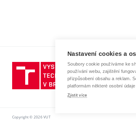
Nastavení cookies a o
Soubory cookie používáme ke sh
Vysoké
používání webu, zajištění fungová
učení
přizpůsobení obsahu a reklam.
technické
platformám některé osobní údaje
v
Zjistit více
Brně
Copyright © 2026 VUT