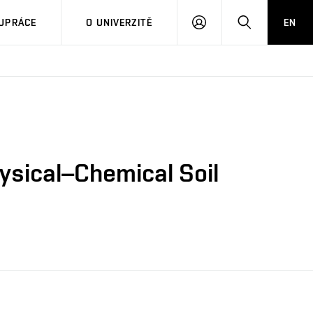
PŘIHLÁSIT
HLEDAT
UPRÁCE
O UNIVERZITĚ
EN
SE
ysical–Chemical Soil