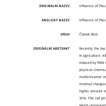
Influence of Pla
ORIGINÁLNÍ NÁZEV
Influence of Pla
ANGLICKÝ NÁZEV
Článek WoS
DRUH
Recently, the bac
ORIGINÁLNÍ ABSTRAKT
in agriculture. A
induced by PAW in
physical–chemica
multistreamer mo
minimal changes 
higher amount of 
30%. The soil pH
which represents