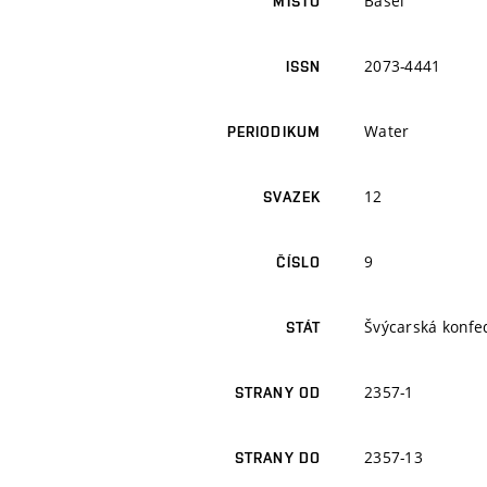
Basel
MÍSTO
2073-4441
ISSN
Water
PERIODIKUM
12
SVAZEK
9
ČÍSLO
Švýcarská konfe
STÁT
2357-1
STRANY OD
2357-13
STRANY DO