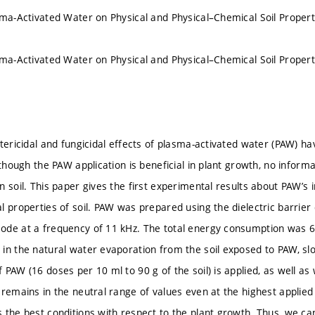
sma-Activated Water on Physical and Physical–Chemical Soil Propert
sma-Activated Water on Physical and Physical–Chemical Soil Propert
tericidal and fungicidal effects of plasma-activated water (PAW) ha
lthough the PAW application is beneficial in plant growth, no inform
 soil. This paper gives the first experimental results about PAW’s 
l properties of soil. PAW was prepared using the dielectric barrier
de at a frequency of 11 kHz. The total energy consumption was 60
in the natural water evaporation from the soil exposed to PAW, slo
PAW (16 doses per 10 ml to 90 g of the soil) is applied, as well as 
 remains in the neutral range of values even at the highest applied
 the best conditions with respect to the plant growth. Thus, we ca