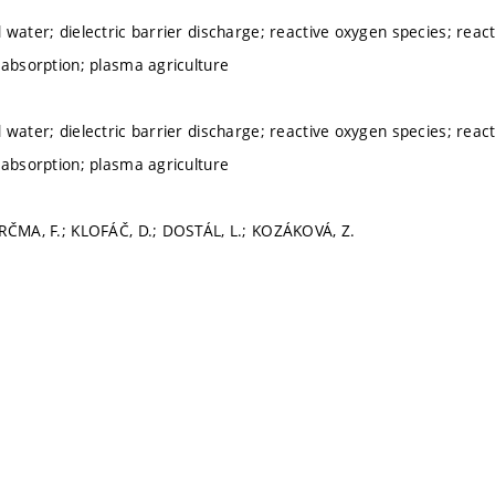
water; dielectric barrier discharge; reactive oxygen species; react
 absorption; plasma agriculture
water; dielectric barrier discharge; reactive oxygen species; react
 absorption; plasma agriculture
RČMA, F.; KLOFÁČ, D.; DOSTÁL, L.; KOZÁKOVÁ, Z.