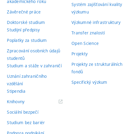
akademického roku
Systém zajišťování kvality
Závěrečné práce
výzkumu
Doktorské studium
Výzkumné infrastruktury
Studijní předpisy
Transfer znalostí
Poplatky za studium
Open Science
Zpracování osobních údajů
Projekty
studentů
Projekty ze strukturálních
Studium a stáže v zahraničí
fondů
Uznání zahraničního
Specifický výzkum
vzdělání
Stipendia
(externí
Knihovny
odkaz)
Sociální bezpečí
Studium bez bariér
Podpora podnikání