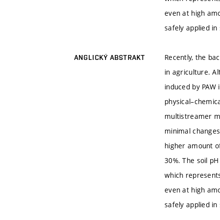
even at high amo
safely applied in
Recently, the bac
ANGLICKÝ ABSTRAKT
in agriculture. A
induced by PAW in
physical–chemica
multistreamer mo
minimal changes 
higher amount of 
30%. The soil pH
which represents
even at high amo
safely applied in