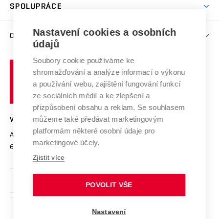
Harmonogram akademického roku
Zpracování osobních údajů studentů
Sociální bezpečí
SPOLUPRÁCE
Celoživotní vzdělávání
Brno
Podpora excelence
Závěrečné práce
Studium bez bariér
Zpracování osobních údajů uchazečů o studium
Firemní spolupráce
Nastavení cookies a osobních
Mezinárodní vědecká rada
O UNIVERZITĚ
Doktorské studium
Podpora podnikání
E-přihláška
údajů
Zahraniční spolupráce
Systém zajišťování kvality výzkumu
Profil univerzity
Soubory cookie používáme ke
Spolupráce se školami
Vysoké
Výzkumné infrastruktury
shromažďování a analýze informací o výkonu
Udržitelná univerzita
učení
Služby univerzity
Transfer znalostí
a používání webu, zajištění fungování funkcí
technické
Podnikavá univerzita / ContriBUTe
Mezinárodní dohody
ze sociálních médií a ke zlepšení a
Open Science
v
Bezpečná univerzita
přizpůsobení obsahu a reklam. Se souhlasem
Univerzitní sítě
Brně
Projekty
můžeme také předávat marketingovým
VYSOKÉ UČENÍ TECHNICKÉ V BRNĚ
Vyznamenání
platformám některé osobní údaje pro
Projekty ze strukturálních fondů
Antonínská 548/1
www.vut.cz
marketingové účely.
Organizační struktura
602 00 Brno
vut@vutbr.cz
Specifický výzkum
Zjistit více
Úřední deska
Ochrana osobních údajů
POVOLIT VŠE
(externí
Pracovní příležitosti
Nastavení
odkaz)