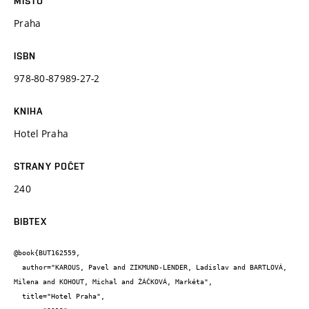
MÍSTO
Praha
ISBN
978-80-87989-27-2
KNIHA
Hotel Praha
STRANY POČET
240
BIBTEX
@book{BUT162559,

  author="KAROUS, Pavel and ZIKMUND-LENDER, Ladislav and BARTLOVÁ, 
Milena and KOHOUT, Michal and ŽÁČKOVÁ, Markéta",

  title="Hotel Praha",
