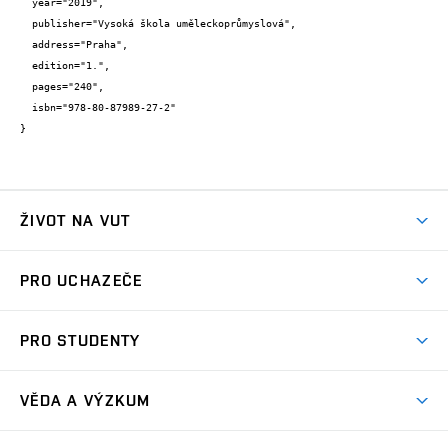
  year="2019",

  publisher="Vysoká škola uměleckoprůmyslová",

  address="Praha",

  edition="1.",

  pages="240",

  isbn="978-80-87989-27-2"

}
ŽIVOT NA VUT
Atmosféra VUT
PRO UCHAZEČE
Prostory školy
Proč na VUT
Koleje
PRO STUDENTY
Studijní programy
Stravování
Předměty
Studijní předpisy
Studium a stáže v zahraničí
Stipendia
Dny otevřených dveří
VĚDA A VÝZKUM
Sport na VUT
(externí
Studijní programy
Poplatky za studium
Uznání zahraničního vzdělání
Knihovny
Aktivity pro juniory
Studentský život
odkaz)
Věda a výzkum na VUT