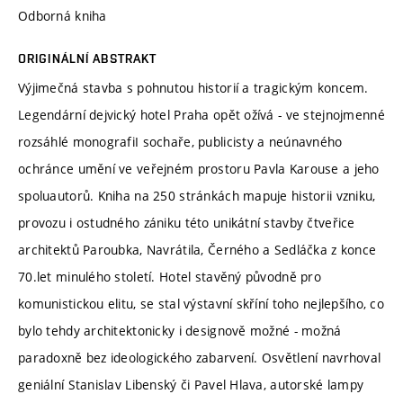
Odborná kniha
ORIGINÁLNÍ ABSTRAKT
Výjimečná stavba s pohnutou historií a tragickým koncem.
Legendární dejvický hotel Praha opět ožívá - ve stejnojmenné
rozsáhlé monografiI sochaře, publicisty a neúnavného
ochránce umění ve veřejném prostoru Pavla Karouse a jeho
spoluautorů. Kniha na 250 stránkách mapuje historii vzniku,
provozu i ostudného zániku této unikátní stavby čtveřice
architektů Paroubka, Navrátila, Černého a Sedláčka z konce
70.let minulého století. Hotel stavěný původně pro
komunistickou elitu, se stal výstavní skříní toho nejlepšího, co
bylo tehdy architektonicky i designově možné - možná
paradoxně bez ideologického zabarvení. Osvětlení navrhoval
geniální Stanislav Libenský či Pavel Hlava, autorské lampy