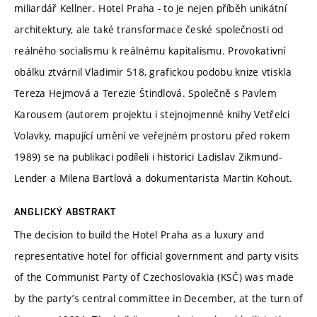
miliardář Kellner. Hotel Praha - to je nejen příběh unikátní
architektury, ale také transformace české společnosti od
reálného socialismu k reálnému kapitalismu. Provokativní
obálku ztvárnil Vladimir 518, grafickou podobu knize vtiskla
Tereza Hejmová a Terezie Štindlová. Společně s Pavlem
Karousem (autorem projektu i stejnojmenné knihy Vetřelci
Volavky, mapující umění ve veřejném prostoru před rokem
1989) se na publikaci podíleli i historici Ladislav Zikmund-
Lender a Milena Bartlová a dokumentarista Martin Kohout.
ANGLICKÝ ABSTRAKT
The decision to build the Hotel Praha as a luxury and
representative hotel for official government and party visits
of the Communist Party of Czechoslovakia (KSČ) was made
by the party’s central committee in December, at the turn of