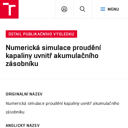
VUT
PŘIHLÁSIT
HLEDAT
MENU
SE
DETAIL PUBLIKAČNÍHO VÝSLEDKU
Numerická simulace proudění
kapaliny uvnitř akumulačního
zásobníku
ORIGINÁLNÍ NÁZEV
Numerická simulace proudění kapaliny uvnitř akumulačního
zásobníku
ANGLICKÝ NÁZEV