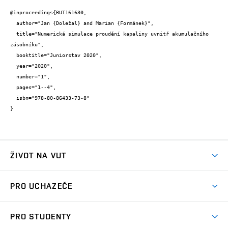
@inproceedings{BUT161630,

  author="Jan {Doležal} and Marian {Formánek}",

  title="Numerická simulace proudění kapaliny uvnitř akumulačního 
zásobníku",

  booktitle="Juniorstav 2020",

  year="2020",

  number="1",

  pages="1--4",

  isbn="978-80-86433-73-8"

}
ŽIVOT NA VUT
Atmosféra VUT
PRO UCHAZEČE
Prostory školy
Proč na VUT
Koleje
PRO STUDENTY
Studijní programy