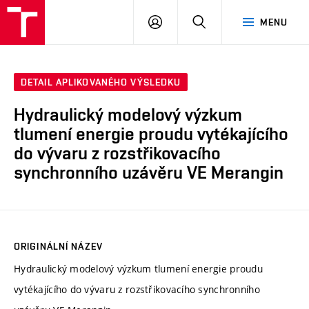
VUT
PŘIHLÁSIT
HLEDAT
MENU
SE
DETAIL APLIKOVANÉHO VÝSLEDKU
Hydraulický modelový výzkum
tlumení energie proudu vytékajícího
do vývaru z rozstřikovacího
synchronního uzávěru VE Merangin
ORIGINÁLNÍ NÁZEV
Hydraulický modelový výzkum tlumení energie proudu
vytékajícího do vývaru z rozstřikovacího synchronního