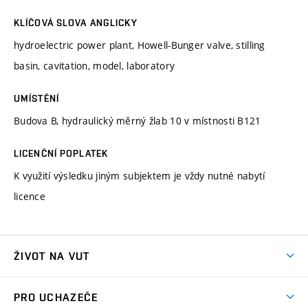
KLÍČOVÁ SLOVA ANGLICKY
hydroelectric power plant, Howell-Bunger valve, stilling
basin, cavitation, model, laboratory
UMÍSTĚNÍ
Budova B, hydraulický měrný žlab 10 v místnosti B121
LICENČNÍ POPLATEK
K využití výsledku jiným subjektem je vždy nutné nabytí
licence
ŽIVOT NA VUT
Atmosféra VUT
PRO UCHAZEČE