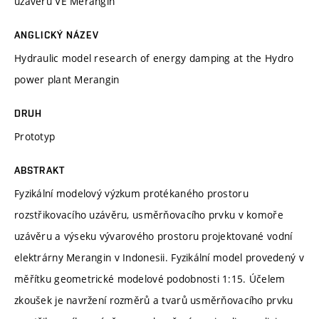
uzávěru VE Merangin
ANGLICKÝ NÁZEV
Hydraulic model research of energy damping at the Hydro
power plant Merangin
DRUH
Prototyp
ABSTRAKT
Fyzikální modelový výzkum protékaného prostoru
rozstřikovacího uzávěru, usměrňovacího prvku v komoře
uzávěru a výseku vývarového prostoru projektované vodní
elektrárny Merangin v Indonesii. Fyzikální model provedený v
měřítku geometrické modelové podobnosti 1:15. Účelem
zkoušek je navržení rozměrů a tvarů usměrňovacího prvku