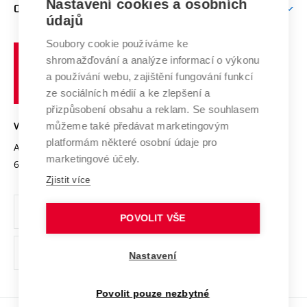
Nastavení cookies a osobních
Mezinárodní vědecká rada
O UNIVERZITĚ
Doktorské studium
Podpora podnikání
E-přihláška
údajů
Zahraniční spolupráce
Systém zajišťování kvality výzkumu
Profil univerzity
Soubory cookie používáme ke
Spolupráce se školami
Vysoké
Výzkumné infrastruktury
shromažďování a analýze informací o výkonu
Udržitelná univerzita
učení
Služby univerzity
Transfer znalostí
a používání webu, zajištění fungování funkcí
technické
Podnikavá univerzita / ContriBUTe
Mezinárodní dohody
ze sociálních médií a ke zlepšení a
Open Science
v
Bezpečná univerzita
přizpůsobení obsahu a reklam. Se souhlasem
Univerzitní sítě
Brně
Projekty
můžeme také předávat marketingovým
VYSOKÉ UČENÍ TECHNICKÉ V BRNĚ
Vyznamenání
platformám některé osobní údaje pro
Projekty ze strukturálních fondů
Antonínská 548/1
www.vut.cz
marketingové účely.
Organizační struktura
602 00 Brno
vut@vutbr.cz
Specifický výzkum
Zjistit více
Úřední deska
Ochrana osobních údajů
POVOLIT VŠE
(externí
Pracovní příležitosti
Nastavení
odkaz)
Podpora a rozvoj zaměstnanců a studujících
Povolit pouze nezbytné
Rovné příležitosti