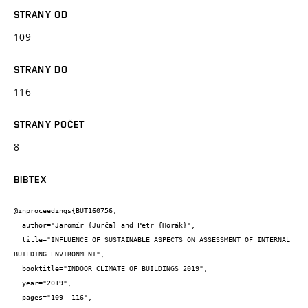
STRANY OD
109
STRANY DO
116
STRANY POČET
8
BIBTEX
@inproceedings{BUT160756,

  author="Jaromír {Jurča} and Petr {Horák}",

  title="INFLUENCE OF SUSTAINABLE ASPECTS ON ASSESSMENT OF INTERNAL 
BUILDING ENVIRONMENT",

  booktitle="INDOOR CLIMATE OF BUILDINGS 2019",

  year="2019",

  pages="109--116",
