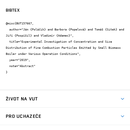
BIBTEX
@misc{BUT157667,

  author="Ján {Poláčik} and Barbora {Popelová} and Tomáš {Sitek} and 
Jiří {Pospíšil} and Vladimír {Adamec}",

  title="Experimental Investigation of Concentration and Size 
Distribution of Fine Combustion Particles Emitted by Small Biomass 
Boiler under Various Operation Conditions",

  year="2019",

  note="Abstract"

}
ŽIVOT NA VUT
Atmosféra VUT
PRO UCHAZEČE
Prostory školy
Proč na VUT